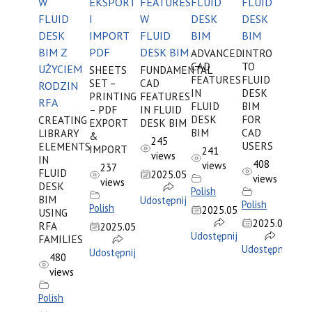
W
EKSPORT
FEATURES
FLUID
FLUID
FLUID
I
W
DESK
DESK
DESK
IMPORT
FLUID
BIM
BIM
BIM Z
PDF
DESK BIM
ADVANCED
INTRO
CAD
TO
UŻYCIEM
SHEETS
FUNDAMENTAL
FEATURES
FLUID
SET –
CAD
RODZIN
IN
DESK
PRINTING
FEATURES
RFA
FLUID
BIM
– PDF
IN FLUID
DESK
FOR
CREATING
EXPORT
DESK BIM
BIM
CAD
LIBRARY
&
245
USERS
ELEMENTS
IMPORT
241
views
IN
408
views
237
FLUID
2025.05
views
views
DESK
Polish
BIM
Udostępnij
Polish
Polish
2025.05
USING
2025.03
RFA
2025.05
Udostępnij
FAMILIES
Udostępnij
Udostępnij
480
views
Polish