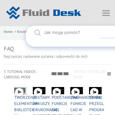
Home
Knowledge Base
FAQ
FAQ
Najczęściej zadawane pytania i odpowiedzi do nich
5 TUTORIAL VIDEOS -
SWITCH TO GALLERY
CAROUSEL MODE
MODE
05:13
03:59
03:59
03:55
03:55
TWORZENIE
ZESTAWY
PODSTAWOWE
ZAAWANSOWANE
SZYBKI
ELEMENTÓW
ARKUSZY,
FUNKCJE
FUNKCJE
PRZEGLĄD
BIBLIOTEK
DRUKOWANIE,
CAD
CAD W
PROGRAMU