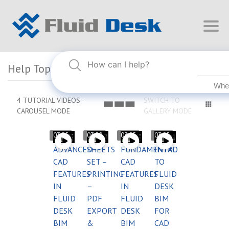
Help Topics
4 TUTORIAL VIDEOS -
SWITCH TO
CAROUSEL MODE
GALLERY MODE
03:55
03:59
03:55
03:55
ADVANCED
SHEETS
FUNDAMENTAL
INTRO
CAD
SET –
CAD
TO
FEATURES
PRINTING
FEATURES
FLUID
IN
–
IN
DESK
FLUID
PDF
FLUID
BIM
DESK
EXPORT
DESK
FOR
BIM
&
BIM
CAD