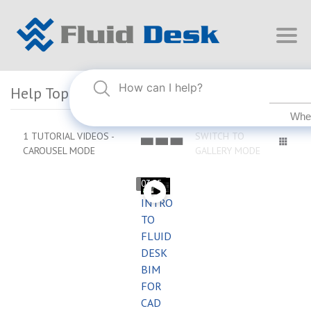
Help Topics
1 TUTORIAL VIDEOS -
SWITCH TO
CAROUSEL MODE
GALLERY MODE
03:55
INTRO
TO
FLUID
DESK
BIM
FOR
CAD