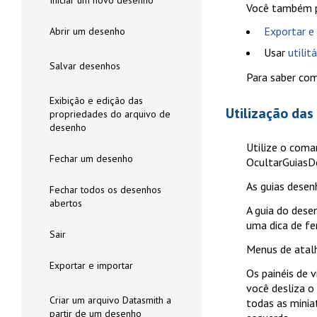
Iniciar um novo desenho
Você também 
Exportar e
Abrir um desenho
Usar
utilit
Salvar desenhos
Para saber com
Exibição e edição das
Utilização das
propriedades do arquivo de
desenho
Utilize o com
Fechar um desenho
OcultarGuiasD
As guias desen
Fechar todos os desenhos
abertos
A guia do dese
uma dica de f
Sair
Menus de atalh
Exportar e importar
Os painéis de 
você desliza o
Criar um arquivo Datasmith a
todas as minia
partir de um desenho