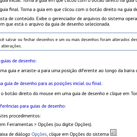
guia inicial
. Torna a guia em que clicou com o botão direito na guia d
guia final
. Torna a guia em que clicou com o botão direito na guia de
pasta de conteúdo
. Exibe o gerenciador de arquivos do sistema ope
em que está o arquivo da guia de desenho selecionada.
ocê salvar ou fechar desenhos e um ou mais desenhos foram alterados de
 alterações.
 guias de desenho:
ma guia e arraste-a para uma posição diferente ao longo da barra d
 guia de desenho para as posições inicial ou final:
 o botão direito do mouse em uma guia de desenho e clique em
Tor
eferências para guias de desenho:
stes procedimentos:
 em
Ferramentas > Opções
(ou digite
Opções
).
aixa de diálogo
Opções
, clique em
Opções do sistema
.