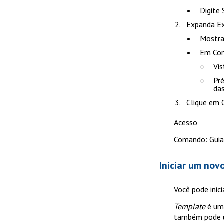
Digite
Expanda
Ex
Mostra
Em
Con
Vis
Pré
das
Clique em
Acesso
Comando: Gui
Iniciar um nov
Você pode inic
Template
é um 
também pode us