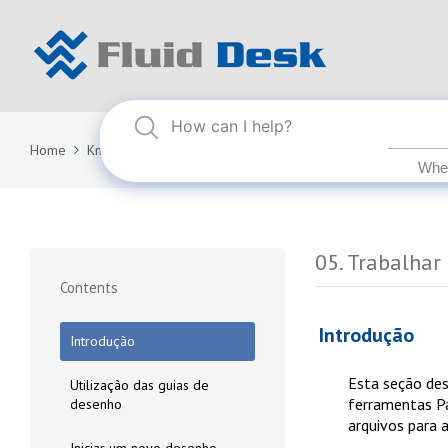
Home
Knowledge Base
FLUID DESK BIM 2025
05. Trabalha
05. Trabalhar
Contents
Introdução
Introdução
Esta seção des
Utilização das guias de
ferramentas Pa
desenho
arquivos para a