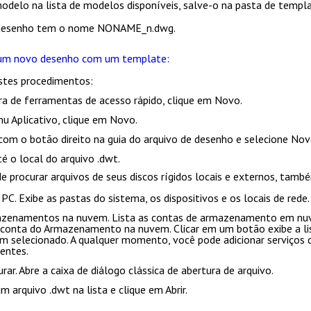
modelo na lista de modelos disponíveis, salve-o na pasta de templa
 desenho tem o nome
NONAME_n.dwg
.
um novo desenho com um template:
stes procedimentos:
ra de ferramentas de acesso rápido
, clique em
Novo
.
u Aplicativo, clique em
Novo
.
com o botão direito na guia do arquivo de desenho e selecione
Nov
é o local do arquivo .dwt.
e procurar arquivos de seus discos rígidos locais e externos, t
 PC
. Exibe as pastas do sistema, os dispositivos e os locais de rede.
zenamentos na nuvem
. Lista as contas de armazenamento em nuv
conta do Armazenamento na nuvem. Clicar em um botão exibe a l
m selecionado. A qualquer momento, você pode adicionar serviço
tentes.
urar
. Abre a caixa de diálogo clássica de abertura de arquivo.
m arquivo .dwt na lista e clique em
Abrir
.