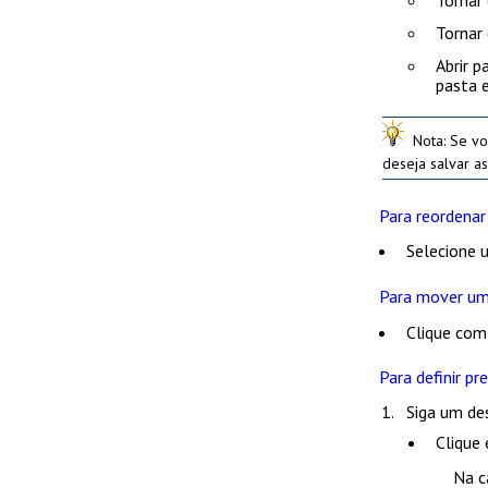
Tornar 
Tornar 
Abrir 
pasta 
Nota
: Se v
deseja salvar as
Para reordenar
Selecione u
Para mover uma
Clique com
Para definir pr
Siga um de
Clique
Na c