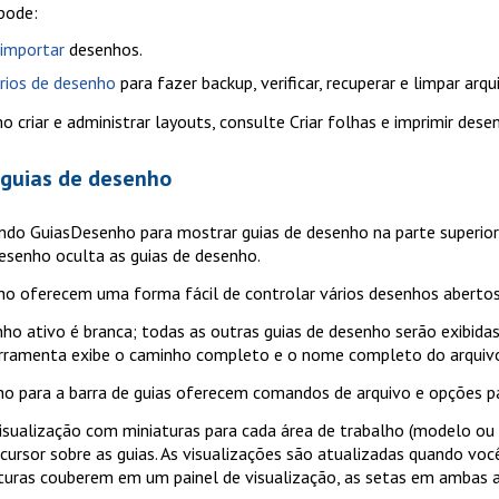
pode:
 importar
desenhos.
ários de desenho
para fazer backup, verificar, recuperar e limpar arq
o criar e administrar layouts, consulte
Criar folhas e imprimir dese
 guias de desenho
ando
GuiasDesenho
para mostrar guias de desenho na parte superio
esenho
oculta as guias de desenho.
ho oferecem uma forma fácil de controlar vários desenhos abertos
nho ativo é branca; todas as outras guias de desenho serão exibida
erramenta exibe o caminho completo e o nome completo do arquivo
o para a barra de guias oferecem comandos de arquivo e opções par
visualização com miniaturas para cada área de trabalho (modelo o
 cursor sobre as guias. As visualizações são atualizadas quando vo
turas couberem em um painel de visualização, as setas em ambas as