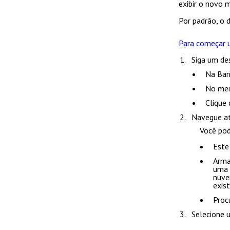
exibir o novo 
Por padrão, o
Para começar 
Siga um de
Na
Bar
No men
Clique 
Navegue at
Você pod
Este
Arma
uma 
nuve
exis
Proc
Selecione u