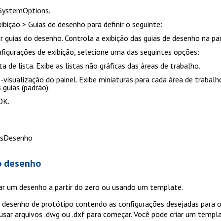
SystemOptions
.
ibição > Guias de desenho
para definir o seguinte:
r guias do desenho.
Controla a exibição das guias de desenho na par
figurações de exibição
, selecione uma das seguintes opções:
ta de lista
. Exibe as listas não gráficas das áreas de trabalho.
-visualização do painel
. Exibe miniaturas para cada área de trabal
 guias (padrão).
OK
.
asDesenho
o desenho
iar um desenho a partir do zero ou usando um template.
desenho de protótipo contendo as configurações desejadas para 
ar arquivos .dwg ou .dxf para começar. Você pode criar um templ