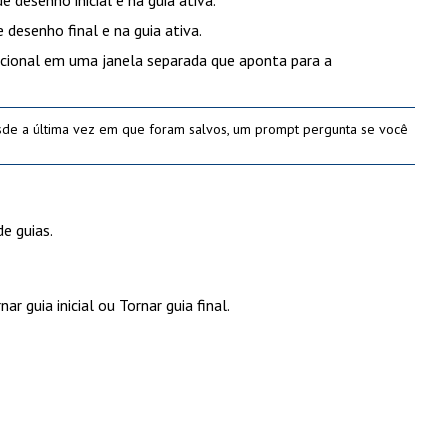
e desenho inicial e na guia ativa.
 desenho final e na guia ativa.
racional em uma janela separada que aponta para a
sde a última vez em que foram salvos, um prompt pergunta se você
e guias.
nar guia inicial
ou
Tornar guia final
.