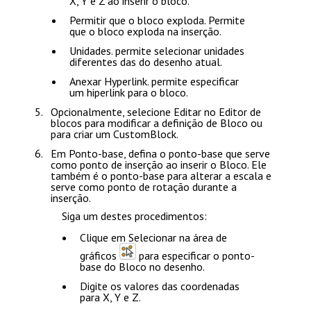
X, Y e Z ao inserir o bloco.
Permitir que o bloco exploda
. Permite
que o bloco exploda na inserção.
Unidades
. permite selecionar unidades
diferentes das do desenho atual.
Anexar Hyperlink
. permite especificar
um hiperlink para o bloco.
Opcionalmente, selecione
Editar no Editor de
blocos
para modificar a definição de Bloco ou
para criar um CustomBlock.
Em
Ponto-base
, defina o ponto-base que serve
como ponto de inserção ao inserir o Bloco. Ele
também é o ponto-base para alterar a escala e
serve como ponto de rotação durante a
inserção.
Siga um destes procedimentos:
Clique em
Selecionar na área de
gráficos
para especificar o ponto-
base do Bloco no desenho.
Digite os valores das coordenadas
para
X
,
Y
e
Z
.