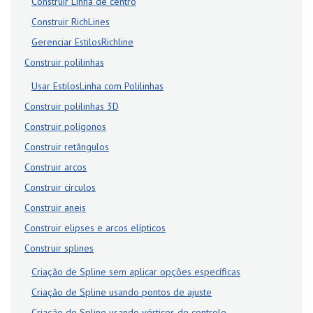
Construir Linha de centro
Construir RichLines
Gerenciar EstilosRichline
Construir polilinhas
Usar EstilosLinha com Polilinhas
Construir polilinhas 3D
Construir polígonos
Construir retângulos
Construir arcos
Construir círculos
Construir aneis
Construir elipses e arcos elípticos
Construir splines
Criação de Spline sem aplicar opções específicas
Criação de Spline usando pontos de ajuste
Criação de Spline usando vértices de controle