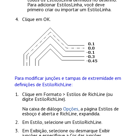
Para adicionar EstilosLinha, você deve
primeiro
criar ou importar um EstiloLinha
.
Clique em
OK
.
Para modificar junções e tampas de extremidade em
definições de EstiloRichLine:
Clique em
Formato > Estilos de RichLine
(ou
digite
EstiloRichLine
).
Na caixa de diálogo
Opções
, a página
Estilos de
esboço
é aberta e
RichLine
, expandida.
Em
Estilo
, selecione um EstiloRichLine.
Em
Exibição
, selecione ou desmarque
Exibir
junções
e especifique a
Cor
das junções.