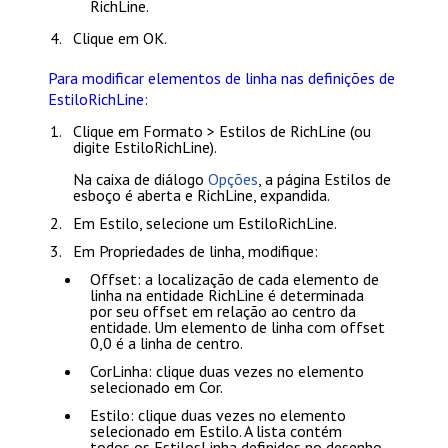
RichLine.
Clique em
OK
.
Para modificar elementos de linha nas definições de
EstiloRichLine:
Clique em
Formato > Estilos de RichLine
(ou
digite
EstiloRichLine
).
Na caixa de diálogo
Opções
, a página
Estilos de
esboço
é aberta e
RichLine
, expandida.
Em
Estilo
, selecione um EstiloRichLine.
Em
Propriedades de linha
, modifique:
Offset
: a localização de cada elemento de
linha na entidade RichLine é determinada
por seu offset em relação ao centro da
entidade. Um elemento de linha com offset
0,0 é a linha de centro.
CorLinha
: clique duas vezes no elemento
selecionado em
Cor
.
Estilo
: clique duas vezes no elemento
selecionado em
Estilo
. A lista contém
todos os EstilosLinha definidos no desenho.