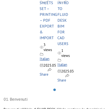
SHEETS
INTRO
SET –
TO
PRINTING
FLUID
– PDF
DESK
EXPORT
BIM
&
FOR
IMPORT
CAD
USERS
3
views
1
views
Italian
Italian
2025.05
2025.03
Share
Share
●
01. Benvenuti