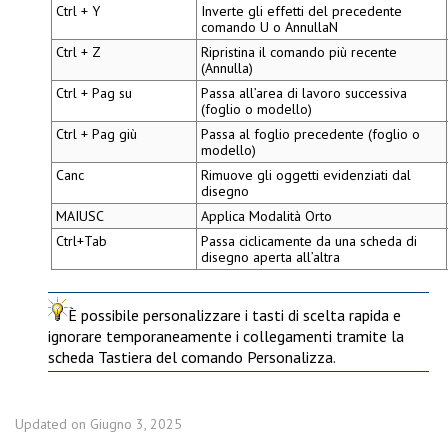
Ctrl + Y
Inverte gli effetti del precedente
comando
U
o
AnnullaN
Ctrl + Z
Ripristina il comando più recente
(Annulla)
Ctrl + Pag su
Passa all’area di lavoro successiva
(foglio o modello)
Ctrl + Pag giù
Passa al foglio precedente (foglio o
modello)
Canc
Rimuove gli oggetti evidenziati dal
disegno
MAIUSC
Applica
Modalità Orto
Ctrl+Tab
Passa ciclicamente da una scheda di
disegno aperta all’altra
È possibile personalizzare i tasti di scelta rapida e
ignorare temporaneamente i collegamenti tramite la
scheda
Tastiera
del comando
Personalizza
.
Updated on Giugno 3, 2025