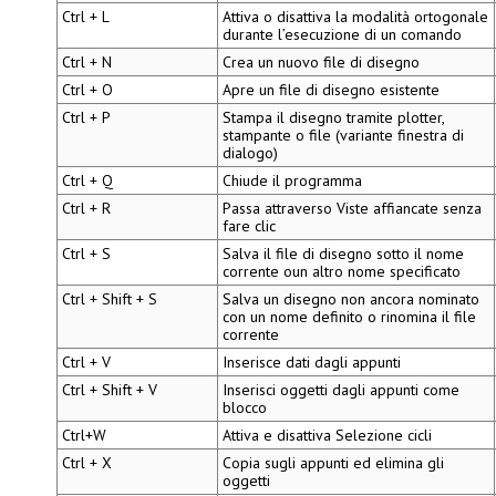
Ctrl + L
Attiva o disattiva la modalità ortogonale
durante l’esecuzione di un comando
Ctrl + N
Crea un nuovo file di disegno
Ctrl + O
Apre un file di disegno esistente
Ctrl + P
Stampa il disegno tramite plotter,
stampante o file (variante finestra di
dialogo)
Ctrl + Q
Chiude il programma
Ctrl + R
Passa attraverso
Viste affiancate
senza
fare clic
Ctrl + S
Salva il file di disegno sotto il nome
corrente oun altro nome specificato
Ctrl + Shift + S
Salva un disegno non ancora nominato
con un nome definito o rinomina il file
corrente
Ctrl + V
Inserisce dati dagli appunti
Ctrl + Shift + V
Inserisci oggetti dagli appunti come
blocco
Ctrl+W
Attiva e disattiva
Selezione cicli
Ctrl + X
Copia sugli appunti ed elimina gli
oggetti