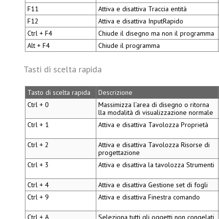
F11
Attiva e disattiva
Traccia entità
F12
Attiva e disattiva
InputRapido
Ctrl + F4
Chiude il disegno ma non il programma
Alt + F4
Chiude il programma
Tasti di scelta rapida
Tasto di scelta rapida
Descrizione
Ctrl + 0
Massimizza l’area di disegno o ritorna
lla modalità di visualizzazione normale
Ctrl + 1
Attiva e disattiva
Tavolozza Proprietà
Ctrl + 2
Attiva e disattiva
Tavolozza Risorse di
progettazione
Ctrl + 3
Attiva e disattiva la
tavolozza Strumenti
Ctrl + 4
Attiva e disattiva
Gestione set di fogli
Ctrl + 9
Attiva e disattiva
Finestra comando
Ctrl + A
Seleziona tutti gli oggetti non congelati