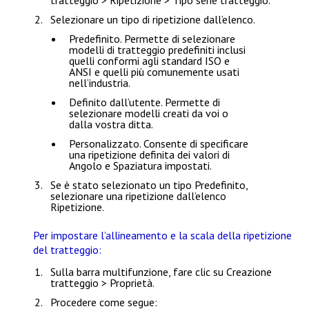
tratteggio > Ripetizione > Tipo serie tratteggio
.
Selezionare un tipo di ripetizione
dall’elenco.
Predefinito
. Permette di selezionare
modelli di tratteggio predefiniti inclusi
quelli conformi agli standard ISO e
ANSI e quelli più comunemente usati
nell’industria.
Definito dall’utente
. Permette di
selezionare modelli creati da voi o
dalla vostra ditta.
Personalizzato
. Consente di specificare
una ripetizione definita dei valori di
Angolo
e
Spaziatura
impostati.
Se è stato selezionato un tipo
Predefinito
,
selezionare una ripetizione dall’elenco
Ripetizione
.
Per impostare l’allineamento e la scala della ripetizione
del tratteggio:
Sulla barra multifunzione, fare clic su
Creazione
tratteggio > Proprietà
.
Procedere come segue: