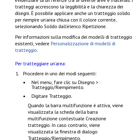
evidenziare la differenze tra le diverse aree e materiali. I
tratteggi accrescono la leggibilità e la chiarezza dei
disegni. È possibile applicare anche un tratteggio solido
per riempire un’area chiusa con il colore corrente,
selezionando
Solido
dall’elenco
Ripetizione
.
Per informazioni sulla modifica dei modelli di tratteggio
esistenti, vedere
Personalizzazione di modelli di
tratteggio
.
Per tratteggiare un’area:
Procedere in uno dei modi seguenti:
Nel menu, fare clic su
Disegno >
Tratteggio/Riempimento
.
Digitare
Tratteggio
.
Quando la barra multifunzione è attiva, viene
visualizzata la scheda della barra
multifunzione contestuale
Creazione
tratteggio
. In caso contrario, viene
visualizzata la finestra di dialogo
Tratteggio/Riempimento
.