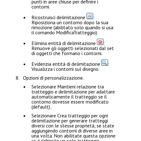
punti in aree chiuse per definire i
contorni.
Ricostruisci delimitazione
:
Riposiziona un contorno dopo la sua
rimozione (abilitato solo quando si usa
il comando
ModificaTratteggio
).
Elimina entità di delimitazione
:
Rimuove gli oggetti selezionati dal set
di oggetti che formano i contorni.
Evidenzia entità di delimitazione
:
Visualizza i contorni sul disegno.
Opzioni di personalizzazione
.
Selezionare
Mantieni relazione tra
tratteggio e delimitazione
per adattare
automaticamente il tratteggio se il
contorno dovesse essere modificato
(default).
Selezionare
Crea tratteggio per ogni
delimitazione
per generare tratteggi
diversi con le stesse proprietà, se state
aggiungendo contorni di diverse aree in
una volta. Non abilitate questa opzione
se è richiesto un solo tratteggio