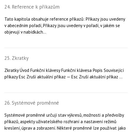
24. Reference k příkazům
Tato kapitola obsahuje reference příkazů: Příkazy jsou uvedeny
v abecedním pořadí, Příkazy jsou uvedeny v pořadí, v jakém se
objevují v nabídkách...
25. Zkratky
Zkratky Úvod Funkční klávesy Funkční klávesa Popis Související
příkazy Esc Zruší aktuální příkaz — Esc Zruší aktuální příkaz ...
26. Systémové proměnné
Systémové proměnné určují stav výkresů, možnosti a předvolby
příkazů, aspekty uživatelského rozhraní a nastavení režimů
kreslení, úprav a zobrazení. Některé proměnné lze používat jako