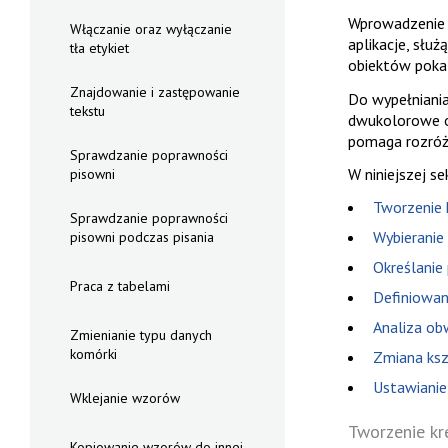
Wprowadzenie k
Włączanie oraz wyłączanie
aplikacje, słu
tła etykiet
obiektów poka
Znajdowanie i zastępowanie
Do wypełniania
tekstu
dwukolorowe o 
pomaga rozróżn
Sprawdzanie poprawności
W niniejszej s
pisowni
Tworzenie 
Sprawdzanie poprawności
Wybieranie
pisowni podczas pisania
Określanie
Praca z tabelami
Definiowan
Analiza ob
Zmienianie typu danych
komórki
Zmiana ksz
Ustawianie
Wklejanie wzorów
Tworzenie kr
Kopiowanie wzorów do innej