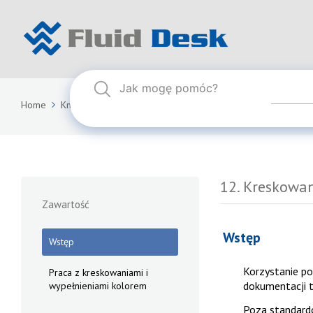
Home
Knowledge Base
FLUID DESK BIM 2025
12. Kreskowan
12. Kreskowan
Zawartość
Wstęp
Wstęp
Korzystanie p
Praca z kreskowaniami i
dokumentacji t
wypełnieniami kolorem
Poza standard