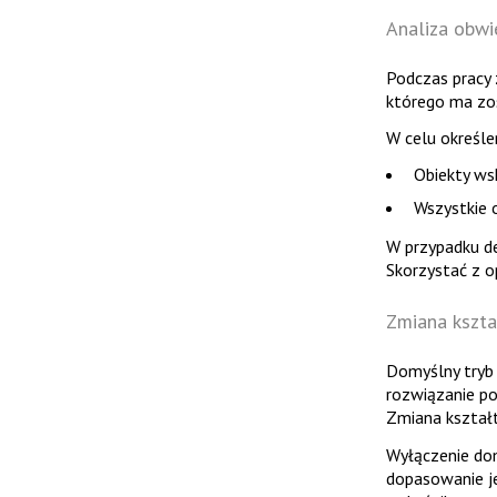
Analiza obwi
Podczas pracy
którego ma zo
W celu określ
Obiekty ws
Wszystkie 
W przypadku de
Skorzystać z o
Zmiana kszta
Domyślny tryb 
rozwiązanie p
Zmiana kształt
Wyłączenie dom
dopasowanie j