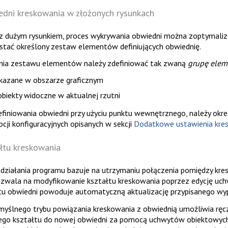
edni kreskowania w złożonych rysunkach
 z dużym rysunkiem, proces wykrywania obwiedni można zoptymali
stać określony zestaw elementów definiujących obwiednię.
enia zestawu elementów należy zdefiniować tak zwaną
grupę ele
kazane w obszarze graficznym
obiekty widoczne w aktualnej rzutni
finiowania obwiedni przy użyciu punktu wewnętrznego, należy okre
pcji konfiguracyjnych opisanych w sekcji
Dodatkowe ustawienia kres
łtu kreskowania
działania programu bazuje na utrzymaniu połączenia pomiędzy kr
ozwala na modyfikowanie kształtu kreskowania poprzez edycję uc
u obwiedni powoduje automatyczną aktualizację przypisanego wype
yślnego trybu powiązania kreskowania z obwiednią umożliwia ręc
ego kształtu do nowej obwiedni za pomocą uchwytów obiektowych 