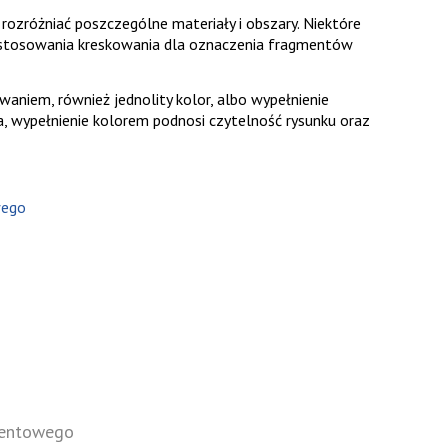
ozróżniać poszczególne materiały i obszary. Niektóre
ą stosowania kreskowania dla oznaczenia fragmentów
niem, również jednolity kolor, albo wypełnienie
 wypełnienie kolorem podnosi czytelność rysunku oraz
wego
dientowego