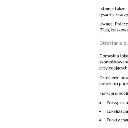
Istnieje także
rysunku. Skorz
Uwaga
: Polec
(Flip), kresko
Określanie 
Domyślna lokal
skomplikowany
przylegającyc
Określenie no
położenia pocz
Funkcja umożli
Początek a
Lokalizacj
Punkty char