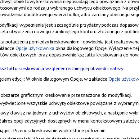
uchwyt obiektowy kreskowania nieposiadającego powiązania z obw
stosowanymi do rodzaju wybranego uchwytu obiektowego. Na przykł
owadzenia dodatkowego wierzchołka, albo zamiany obecnego segm
odyfikacji wypełnienia jest szczególnie przydatny podczas dopaso
celu utworzenia nowego zamkniętego konturu złożonego z polilinii, l
ola połączenia pomiędzy kreskowaniem i obwiednią jest realizowan
akładce
Opcje użytkownika
okna dialogowego
Opcje
. Wyłączenie te
ów obiektowych, oraz dopasowanie kształtu kreskowania do nowe
kształtu kreskowania względem istniejącej obwiedni należy:
ciem edycji
: W oknie dialogowym
Opcje
, w zakładce
Opcje użytkow
obszarze graficznym kreskowanie przeznaczone do modyfikacji.
 wyświetlone wszystkie uchwyty obiektowe powiązane z wybranym
rawy klawisz na jednym z uchwytów obiektowych, a następnie wybr
 Zakres opcji edycyjnych dostępnych w menu kontekstowym zależy
iągnij
: Przenosi kreskowanie w określone położenie.