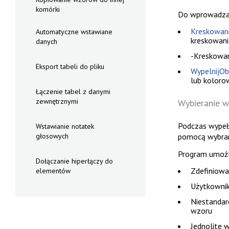
komórki
Do wprowadzan
Kreskowani
Automatyczne wstawiane
kreskowani
danych
-Kreskowan
Eksport tabeli do pliku
WypelnijObs
lub koloro
Łączenie tabel z danymi
zewnętrznymi
Wybieranie w
Podczas wypeł
Wstawianie notatek
pomocą wybran
głosowych
Program umożl
Dołączanie hiperłączy do
Zdefiniowa
elementów
Użytkownik
Niestandar
wzoru
Jednolite 