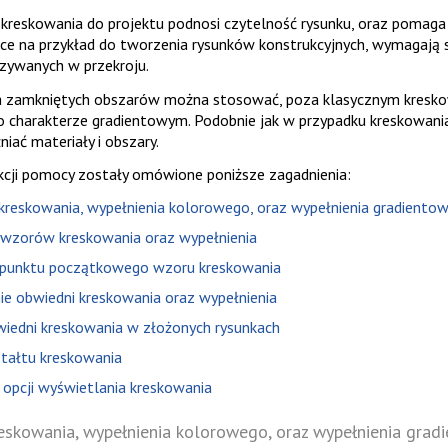
reskowania do projektu podnosi czytelność rysunku, oraz pomaga r
żące na przykład do tworzenia rysunków konstrukcyjnych, wymagaj
zywanych w przekroju.
 zamkniętych obszarów można stosować, poza klasycznym kreskowa
charakterze gradientowym. Podobnie jak w przypadku kreskowania,
iać materiały i obszary.
ekcji pomocy zostały omówione poniższe zagadnienia:
kreskowania, wypełnienia kolorowego, oraz wypełnienia gradiento
 wzorów kreskowania oraz wypełnienia
 punktu początkowego wzoru kreskowania
ie obwiedni kreskowania oraz wypełnienia
wiedni kreskowania w złożonych rysunkach
tałtu kreskowania
 opcji wyświetlania kreskowania
eskowania, wypełnienia kolorowego, oraz wypełnienia gra