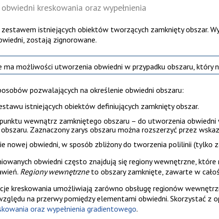
 obwiedni kreskowania oraz wypełnienia
 zestawem istniejących obiektów tworzących zamknięty obszar. W
bwiedni, zostają zignorowane.
ie ma możliwości utworzenia obwiedni w przypadku obszaru, który n
 sposobów pozwalających na określenie obwiedni obszaru:
estawu istniejących obiektów definiujących zamknięty obszar.
 punktu wewnątrz zamkniętego obszaru – do utworzenia obwiedni 
obszaru. Zaznaczony zarys obszaru można rozszerzyć przez wska
e nowej obwiedni, w sposób zbliżony do tworzenia polilinii (tylko
niowanych obwiedni często znajdują się regiony wewnętrzne, które
awień.
Regiony wewnętrzne
to obszary zamknięte, zawarte w całośc
e kreskowania umożliwiają zarówno obsługę regionów wewnętrznyc
zględu na przerwy pomiędzy elementami obwiedni. Skorzystać z opc
eskowania oraz wypełnienia gradientowego
.