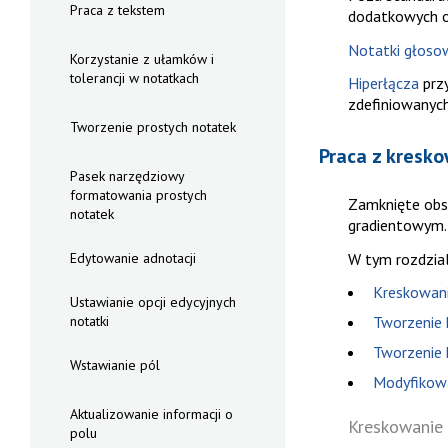
Praca z tekstem
dodatkowych o
Notatki głoso
Korzystanie z ułamków i
tolerancji w notatkach
Hiperłącza
przy
zdefiniowanych
Tworzenie prostych notatek
Praca z kresko
Pasek narzędziowy
formatowania prostych
Zamknięte obs
notatek
gradientowym.
W tym rozdzia
Edytowanie adnotacji
Kreskowani
Ustawianie opcji edycyjnych
Tworzenie
notatki
Tworzenie 
Wstawianie pól
Modyfikowa
Aktualizowanie informacji o
Kreskowanie 
polu