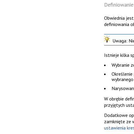
Definiowanie
Obwiednia jest
definiowania o
Uwaga
: N
Istnieje kilka
Wybranie z
Określenie
wybranego 
Narysowani
W obrębie defi
przyjętych ust
Dodatkowe opcj
zamknięte ze w
ustawienia kr