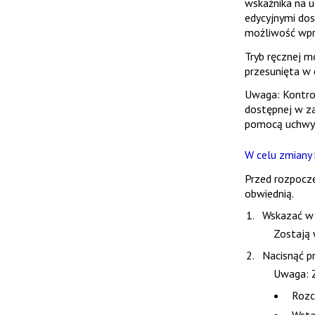
wskaźnika na 
edycyjnymi do
możliwość wpr
Tryb ręcznej m
przesunięta w 
Uwaga
: Kontr
dostępnej w z
pomocą uchwyt
W celu zmiany 
Przed rozpoczę
obwiednią
.
Wskazać w 
Zostają
Nacisnąć p
Uwaga
:
Rozc