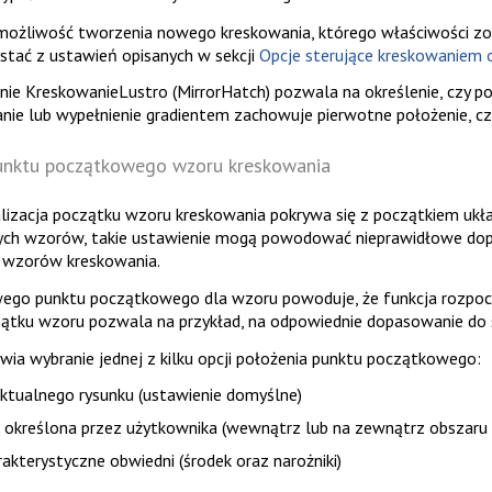
 możliwość tworzenia nowego kreskowania, którego właściwości zos
ystać z ustawień opisanych w sekcji
Opcje sterujące kreskowaniem
enie
KreskowanieLustro
(MirrorHatch) pozwala na określenie, czy p
wanie lub wypełnienie gradientem zachowuje pierwotne położenie, c
punktu początkowego wzoru kreskowania
izacja początku wzoru kreskowania pokrywa się z początkiem ukła
ch wzorów, takie ustawienie mogą powodować nieprawidłowe dopas
h wzorów kreskowania.
wego punktu początkowego dla wzoru powoduje, że funkcja rozpoc
ątku wzoru pozwala na przykład, na odpowiednie dopasowanie do s
wia wybranie jednej z kilku opcji położenia punktu początkowego:
ktualnego rysunku (ustawienie domyślne)
a określona przez użytkownika (wewnątrz lub na zewnątrz obszaru
akterystyczne obwiedni (środek oraz narożniki)