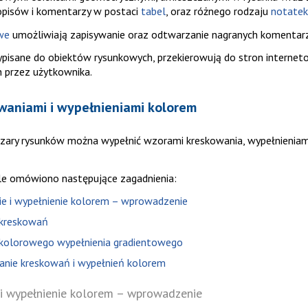
pisów i komentarzy w postaci
tabel
, oraz różnego rodzaju
notatek
we
umożliwiają zapisywanie oraz odtwarzanie nagranych komentar
pisane do obiektów rysunkowych, przekierowują do stron internet
 przez użytkownika.
waniami i wypełnieniami kolorem
zary rysunków można wypełnić wzorami kreskowania, wypełnieniam
le omówiono następujące zagadnienia:
e i wypełnienie kolorem – wprowadzenie
 kreskowań
kolorowego wypełnienia gradientowego
nie kreskowań i wypełnień kolorem
i wypełnienie kolorem – wprowadzenie