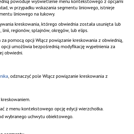
iednią powoduje wyświetlenie menu kontekstowego z opcjami
ad, w przypadku wskazania segmentu liniowego, istnieje
entu liniowego na łukowy.
wywania kreskowania, którego obwiednia została usunięta lub
inii, regionów, splajnów, okręgów, lub elips.
a za pomocą opcji
Włącz powiązanie kreskowania z obwiednią
,
j opcji umożliwia bezpośrednią modyfikację wypełnienia za
j obwiedni.
nika
, odznaczyć pole
Włącz powiązanie kreskowania z
 kreskowaniem.
ać z menu kontekstowego opcję edycji wierzchołka.
 od wybranego uchwytu obiektowego.