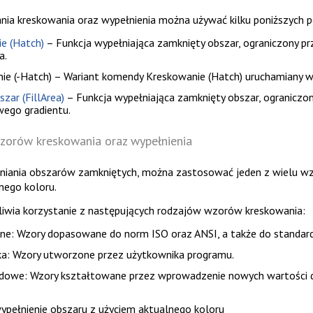
ia kreskowania oraz wypełnienia można używać kilku poniższych p
e (Hatch)
– Funkcja wypełniająca zamknięty obszar, ograniczony p
a.
ie (-Hatch)
– Wariant komendy
Kreskowanie (Hatch)
uruchamiany w 
zar (FillArea)
– Funkcja wypełniająca zamknięty obszar, ograniczon
wego gradientu.
zorów kreskowania oraz wypełnienia
niania obszarów zamkniętych, można zastosować jeden z wielu wzo
ego koloru.
iwia korzystanie z następujących rodzajów wzorów kreskowania:
ne: Wzory dopasowane do norm ISO oraz ANSI, a także do standa
a: Wzory utworzone przez użytkownika programu.
dowe: Wzory kształtowane przez wprowadzenie nowych wartości 
wypełnienie obszaru z użyciem aktualnego koloru