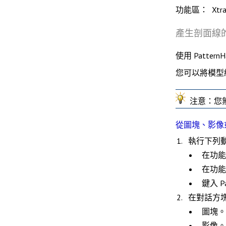
功能區： XtraT
產生剖面線
使用
PatternH
您可以將模型
注意
：您
從圖塊、影像
執行下列
在功
在功
鍵入
P
在對話方
圖塊
。
影像
。