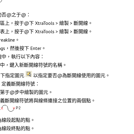
動否@之于@：
能區上，按于@下
XtraTools > 繪製 > 斷開線
。
能表上，按于@下
XtraTools > 繪製 > 斷開線
。
reakline
。
ngs
，然後按下
Enter
。
塊中，執行以下內容：
中，鍵入新斷開線符號的名稱。
@下
指定圖元
以指定要否@為斷開線使用的圖元。
，定義斷開線符號：
第于@步中繪製的圖元。
義斷開線符號將與線條連接之位置的兩個點。
為線段起點的點。
為線段終點的點。