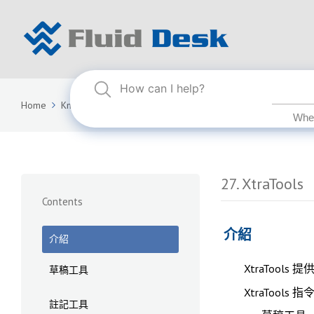
Home
Knowledge Base
FLUID DESK BIM 2025
27. XtraTools
27. XtraTools
Contents
介紹
介紹
XtraToo
草稿工具
XtraTool
註記工具