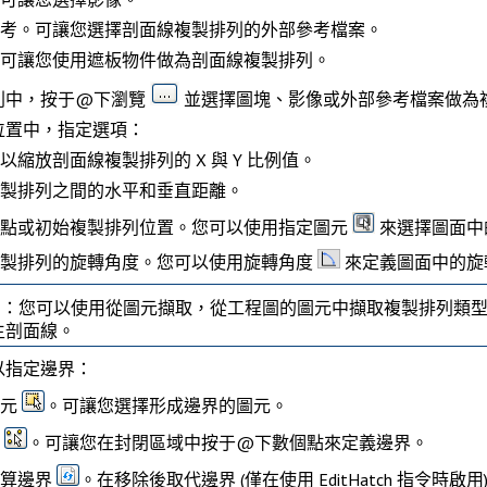
考
。可讓您選擇剖面線複製排列的外部參考檔案。
可讓您使用遮板物件做為剖面線複製排列。
列
中，按于@下
瀏覽
並選擇圖塊、影像或外部參考檔案做為
位置
中，指定選項：
以縮放剖面線複製排列的 X 與 Y 比例值。
製排列之間的水平和垂直距離。
點或初始複製排列位置。您可以使用
指定圖元
來選擇圖面中
製排列的旋轉角度。您可以使用
旋轉角度
來定義圖面中的旋
意：
您可以使用
從圖元擷取
，從工程圖的圖元中擷取複製排列類
生剖面線。
以指定邊界：
元
。可讓您選擇形成邊界的圖元。
。可讓您在封閉區域中按于@下數個點來定義邊界。
算邊界
。在移除後取代邊界 (僅在使用
EditHatch
指令時啟用