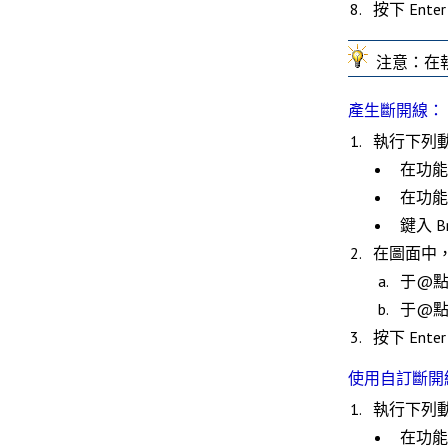
按下
Enter
注意
：在
產生斷開線：
執行下列
在功
在功
鍵入
B
在圖面中
于@點
于@點
按下
Enter
使用自訂斷開
執行下列
在功