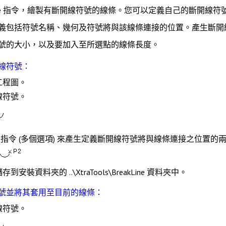
e
指令，繪製有斷開線符號的線條。您可以定義自己的斷開線符
義包括符號名稱、幾何及符號將與該線條連接的位置。產生斷開
號的大小，以及要加入至所選點的線條長度。
線符號：
工程圖。
線符號。
指令 (
多個
選項) 來產生定義斷開線符號將與線條連接之位置的
安裝資料夾的 ..\XtraTools\BreakLine 資料夾中。
號並將其套用至目前的線條：
線符號。