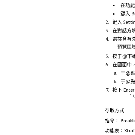
在功
鍵入
B
鍵入
Setti
在對話方
選擇含有先
預覽區
按于@下
在圖面中
于@點
于@點
按下
Enter
存取方式
指令： Breakli
功能表：XtraT