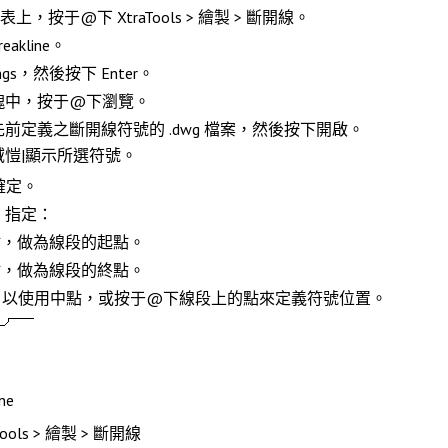
能表上，按于@下
XtraTools > 繪製 > 斷開線
。
reakline
。
ngs
，然後按下
Enter
。
塊中，按于@下
瀏覽
。
前定義之斷開線符號的 .dwg 檔案，然後按下
開啟
。
域愷|顯示所選符號。
確定
。
，指定：
，做為線段的起點。
，做為線段的終點。
以使用
中點
，或按于@下線段上的點來定義符號位置。
ne
ools > 繪製 > 斷開線