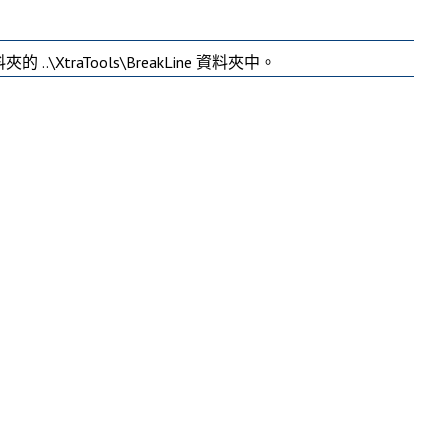
traTools\BreakLine 資料夾中。