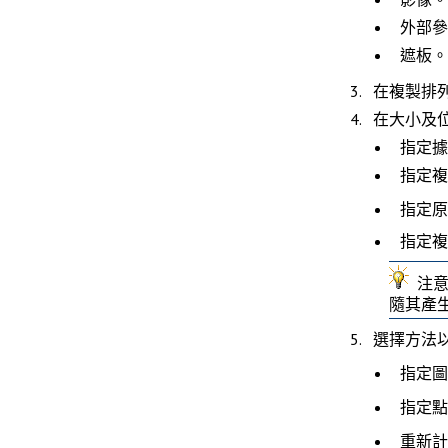
外部參
遮板
。
在
複製排
在
大小及
指定據
指定複
指定原
指定複
注
隨其產
選擇方法
指定圖
指定點
重新計