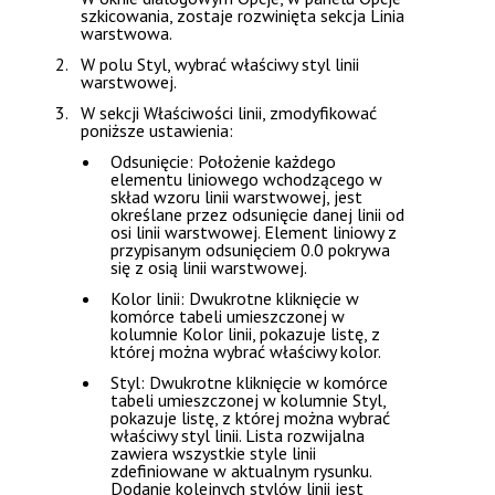
szkicowania
, zostaje rozwinięta sekcja
Linia
warstwowa
.
W polu
Styl
, wybrać właściwy styl linii
warstwowej.
W sekcji
Właściwości linii
, zmodyfikować
poniższe ustawienia:
Odsunięcie
: Położenie każdego
elementu liniowego wchodzącego w
skład wzoru linii warstwowej, jest
określane przez odsunięcie danej linii od
osi linii warstwowej. Element liniowy z
przypisanym odsunięciem 0.0 pokrywa
się z osią linii warstwowej.
Kolor linii
: Dwukrotne kliknięcie w
komórce tabeli umieszczonej w
kolumnie
Kolor linii
, pokazuje listę, z
której można wybrać właściwy kolor.
Styl
: Dwukrotne kliknięcie w komórce
tabeli umieszczonej w kolumnie
Styl
,
pokazuje listę, z której można wybrać
właściwy styl linii. Lista rozwijalna
zawiera wszystkie style linii
zdefiniowane w aktualnym rysunku.
Dodanie kolejnych stylów linii jest