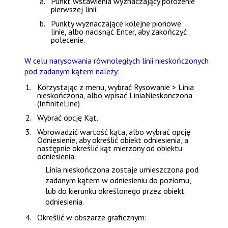
Punkt wstawienia wyznaczający położenie
pierwszej linii.
Punkty wyznaczające kolejne pionowe
linie, albo nacisnąć
Enter
, aby zakończyć
polecenie.
W celu narysowania równoległych linii nieskończonych
pod zadanym kątem należy:
Korzystając z menu, wybrać
Rysowanie > Linia
nieskończona
, albo wpisać
LiniaNieskonczona
(InfiniteLine)
Wybrać opcję
Kąt
.
Wprowadzić wartość kąta, albo wybrać opcję
Odniesienie
, aby określić obiekt odniesienia, a
następnie określić kąt mierzony od obiektu
odniesienia.
Linia nieskończona zostaje umieszczona pod
zadanym kątem w odniesieniu do poziomu,
lub do kierunku określonego przez obiekt
odniesienia.
Określić w obszarze graficznym: