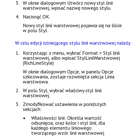
W oknie dialogowym
Utwórz nowy styl linii
warstwowej
, wpisać nazwę nowego stylu.
Nacisnąć
OK
.
Nowy styl linii warstwowej pojawia się na liście
w polu
Styl
.
W celu edycji istniejącego stylu linii warstwowej należy:
Korzystając z menu, wybrać
Format > Styl linii
warstwowej
, albo wpisać
StylLiniiWarstwowej
(RichLineStyle)
W oknie dialogowym
Opcje
, w panelu
Opcje
szkicowania
, zostaje rozwinięta sekcja
Linia
warstwowa
.
W polu
Styl
, wybrać właściwy styl linii
warstwowej.
Zmodyfikować ustawienia w poniższych
sekcjach:
Właściwości linii
: Określa wartość
odsunięcia, oraz kolor i styl linii, dla
każdego elementu liniowego
tworzącego wzór linii warstwowej.