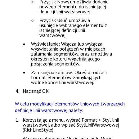
Przycisk
Nowy
umożliwia dodanie
nowego elementu do istniejącej
definicji linii warstwowej.
Przycisk
Usuń
umożliwia
usunięcie wybranego elementu z
istniejącej definicji linii
warstwowej.
Wyświetlanie
: Włącza lub wyłącza
wyświetlanie połączeń w miejscach
załamania segmentów, oraz umożliwia
określenie koloru wypełniającego
połączenia segmentów.
Zamknięcia końców
: Określa rodzaj i
format elementów zamykających
wolne końce linii warstwowej.
Nacisnąć
OK
.
W celu modyfikacji elementów liniowych tworzących
definicję linii warstwowej należy:
Korzystając z menu, wybrać
Format > Styl linii
warstwowej
, albo wpisać
StylLiniiWarstwowej
(RichLineStyle)
W oknie dialogowym
Opcje
, w panelu
Opcje