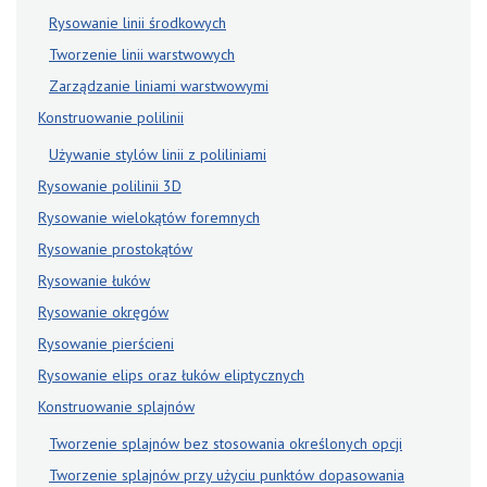
Rysowanie linii środkowych
Tworzenie linii warstwowych
Zarządzanie liniami warstwowymi
Konstruowanie polilinii
Używanie stylów linii z poliliniami
Rysowanie polilinii 3D
Rysowanie wielokątów foremnych
Rysowanie prostokątów
Rysowanie łuków
Rysowanie okręgów
Rysowanie pierścieni
Rysowanie elips oraz łuków eliptycznych
Konstruowanie splajnów
Tworzenie splajnów bez stosowania określonych opcji
Tworzenie splajnów przy użyciu punktów dopasowania