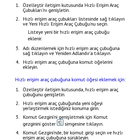
Özelleştir
iletişim kutusunda
Hızlı Erişim Araç
Çubukları
‘nı genişletin.
Hızlı erişim araç çubukları listesinde sağ tıklayın
ve
Yeni Hızlı Erişim Araç Çubuğu
‘nu seçin.
Listeye yeni bir hızlı erişim araç çubuğu
eklenir.
Adı düzenlemek için hızlı erişim araç çubuğuna
sağ tıklayın ve
Yeniden Adlandır
‘a tıklayın.
Hızlı erişim araç çubuğuna komut öğelerini
ekleyin.
Hızlı erişim araç çubuğuna komut öğesi eklemek için:
Özelleştir
iletişim kutusunda, hızlı erişim araç
çubuğunu genişletin.
Hızlı erişim araç çubuğunda yeni öğeyi
yerleştirmek istediğiniz konuma girin.
Komut Gezgini
‘ni genişletmek için
Komut
gezginini göster
simgesine tıklayın.
Komut Gezgini
‘nde, bir komut girişi seçin ve hızlı
erişim araç çubuğuna sürükleyin.