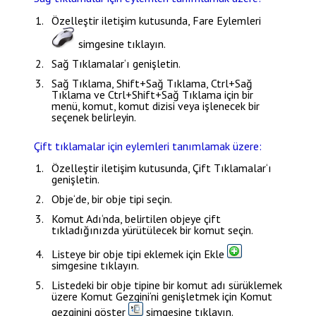
Özelleştir
iletişim kutusunda,
Fare Eylemleri
simgesine tıklayın.
Sağ Tıklamalar
‘ı genişletin.
Sağ Tıklama
,
Shift+Sağ Tıklama
,
Ctrl+Sağ
Tıklama
ve
Ctrl+Shift+Sağ Tıklama
için bir
menü, komut, komut dizisi veya işlenecek bir
seçenek belirleyin.
Çift tıklamalar için eylemleri tanımlamak üzere:
Özelleştir
iletişim kutusunda,
Çift Tıklamalar
‘ı
genişletin.
Obje
‘de, bir obje tipi seçin.
Komut Adı
‘nda, belirtilen objeye çift
tıkladığınızda yürütülecek bir komut seçin.
Listeye bir obje tipi eklemek için
Ekle
simgesine tıklayın.
Listedeki bir obje tipine bir komut adı sürüklemek
üzere
Komut Gezgini
‘ni genişletmek için
Komut
gezginini göster
simgesine tıklayın.