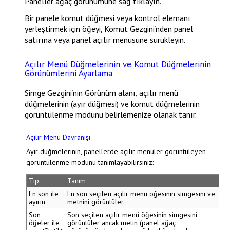
Paneller
ağaç görünümüne sağ tıklayın.
Bir panele komut düğmesi veya kontrol elemanı
yerleştirmek için öğeyi,
Komut Gezgini
‘nden panel
satırına veya panel açılır menüsüne sürükleyin.
Açılır Menü Düğmelerinin ve Komut Düğmelerinin
Görünümlerini Ayarlama
Simge Gezgini
‘nin
Görünüm
alanı, açılır menü
düğmelerinin (ayır düğmesi) ve komut düğmelerinin
görüntülenme modunu belirlemenize olanak tanır.
Açılır Menü Davranışı
Ayır düğmelerinin, panellerde açılır menüler görüntüleyen
görüntülenme modunu tanımlayabilirsiniz:
Tip
Tanım
En son ile
En son seçilen açılır menü öğesinin simgesini ve
ayırın
metnini görüntüler.
Son
Son seçilen açılır menü öğesinin simgesini
öğeler ile
görüntüler ancak metin (panel ağaç