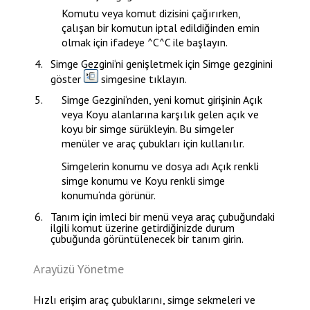
Komutu veya komut dizisini çağırırken,
çalışan bir komutun iptal edildiğinden emin
olmak için ifadeye ^C^C ile başlayın.
Simge Gezgini
‘ni genişletmek için
Simge gezginini
göster
simgesine tıklayın.
Simge Gezgini
‘nden, yeni komut girişinin
Açık
veya
Koyu
alanlarına karşılık gelen açık ve
koyu bir simge sürükleyin. Bu simgeler
menüler ve araç çubukları için kullanılır.
Simgelerin konumu ve dosya adı
Açık renkli
simge konumu
ve
Koyu renkli simge
konumu
‘nda görünür.
Tanım
için imleci bir menü veya araç çubuğundaki
ilgili komut üzerine getirdiğinizde durum
çubuğunda görüntülenecek bir tanım girin.
Arayüzü Yönetme
Hızlı erişim araç çubuklarını, simge sekmeleri ve