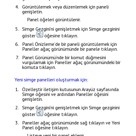
Görüntülemek veya düzenlemek için paneli
genişletin.
Panel öğeleri görüntülenir.
Simge Gezgini
‘ni genişletmek için
Simge gezginini
göster
öğesine tıklayın.
Panel Önizleme
‘de bir paneli görüntülemek için
Paneller
ağaç görünümünde bir panele tıklayın.
Panel Görünümü
‘nde bir komut düğmesini
vurgulamak için
Paneller
ağaç görünümündeki bir
komuta tıklayın.
Yeni simge panelleri oluşturmak için:
Özelleştir
iletişim kutusunun
Arayüz
sayfasında
Simge
öğesini ve ardından
Paneller
öğesini
genişletin.
Simge Gezgini
‘ni genişletmek için
Simge gezginini
göster
öğesine tıklayın.
Paneller
ağaç görünümünde sağ tıklayın ve
Yeni
Panel
öğesine tıklayın.
Listeye yeni bir panel eklenir.