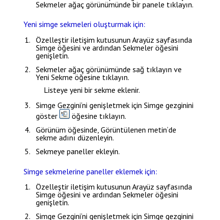
Sekmeler
ağaç görünümünde bir panele tıklayın.
Yeni simge sekmeleri oluşturmak için:
Özelleştir
iletişim kutusunun
Arayüz
sayfasında
Simge
öğesini ve ardından
Sekmeler
öğesini
genişletin.
Sekmeler
ağaç görünümünde sağ tıklayın ve
Yeni Sekme
öğesine tıklayın.
Listeye yeni bir sekme eklenir.
Simge Gezgini
‘ni genişletmek için
Simge gezginini
göster
öğesine tıklayın.
Görünüm
öğesinde,
Görüntülenen metin
‘de
sekme adını düzenleyin.
Sekmeye paneller ekleyin.
Simge sekmelerine paneller eklemek için:
Özelleştir
iletişim kutusunun
Arayüz
sayfasında
Simge
öğesini ve ardından
Sekmeler
öğesini
genişletin.
Simge Gezgini
‘ni genişletmek için
Simge gezginini