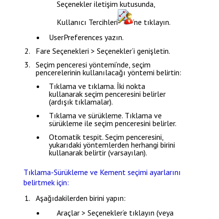
Seçenekler
iletişim kutusunda,
Kullanıcı Tercihleri
‘ne tıklayın.
UserPreferences
yazın.
Fare Seçenekleri
>
Seçenekler
‘i genişletin.
Seçim penceresi yöntemi
‘nde, seçim
pencerelerinin kullanılacağı yöntemi belirtin:
Tıklama ve tıklama
. İki nokta
kullanarak seçim penceresini belirler
(ardışık tıklamalar).
Tıklama ve sürükleme
. Tıklama ve
sürükleme ile seçim penceresini belirler.
Otomatik tespit
. Seçim penceresini,
yukarıdaki yöntemlerden herhangi birini
kullanarak belirtir (varsayılan).
Tıklama-Sürükleme ve Kement seçimi ayarlarını
belirtmek için:
Aşağıdakilerden birini yapın:
Araçlar > Seçenekler
‘e tıklayın (veya