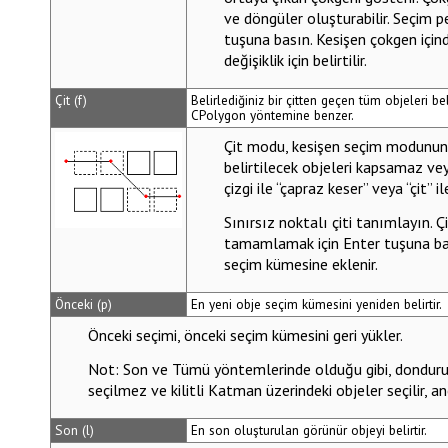
ve döngüler oluşturabilir. Seçim
tuşuna basın. Kesişen çokgen için
değişiklik için belirtilir.
Çit (f)
Belirlediğiniz bir çitten geçen tüm objeleri bel
CPolygon yöntemine benzer.
Çit
modu, kesişen seçim modunun et
belirtilecek objeleri kapsamaz vey
çizgi ile “çapraz keser” veya “çit” il
Sınırsız noktalı çiti tanımlayın. Çit 
tamamlamak için
Enter
tuşuna bas
seçim kümesine eklenir.
Önceki (p)
En yeni obje seçim kümesini yeniden belirtir.
Önceki
seçimi, önceki seçim kümesini geri yükler.
Not
:
Son
ve
Tümü
yöntemlerinde olduğu gibi, dondur
seçilmez ve kilitli Katman üzerindeki objeler seçilir, a
Son (l)
En son oluşturulan görünür objeyi belirtir.