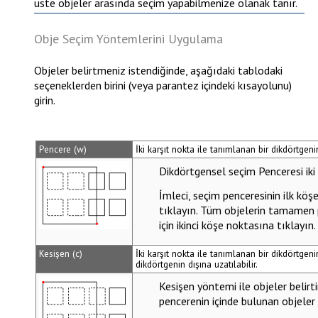
üste objeler arasında seçim yapabilmenize olanak tanır.
Obje Seçim Yöntemlerini Uygulama
Objeler belirtmeniz istendiğinde, aşağıdaki tablodaki
seçeneklerden birini (veya parantez içindeki kısayolunu)
girin.
Pencere (w)
İki karşıt nokta ile tanımlanan bir dikdörtgeni
Dikdörtgensel seçim
Penceresi
iki
İmleci, seçim penceresinin ilk kö
tıklayın. Tüm objelerin tamamen p
için ikinci köşe noktasına tıklayın.
Kesişen (c)
İki karşıt nokta ile tanımlanan bir dikdörtgenin 
dikdörtgenin dışına uzatılabilir.
Kesişen
yöntemi ile objeler belirt
pencerenin içinde bulunan objeler s