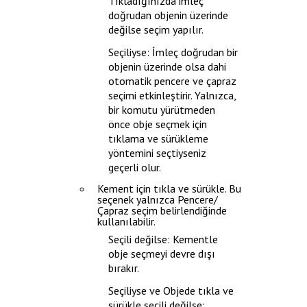
Tıkladığınızda imleç
doğrudan objenin üzerinde
değilse seçim yapılır.
Seçiliyse: İmleç doğrudan bir
objenin üzerinde olsa dahi
otomatik pencere ve çapraz
seçimi etkinleştirir. Yalnızca,
bir komutu yürütmeden
önce obje seçmek için
tıklama ve sürükleme
yöntemini seçtiyseniz
geçerli olur.
Kement için tıkla ve sürükle
. Bu
seçenek yalnızca
Pencere/
Çapraz seçim
belirlendiğinde
kullanılabilir.
Seçili değilse: Kementle
obje seçmeyi devre dışı
bırakır.
Seçiliyse ve
Objede tıkla ve
sürükle
seçili değilse: