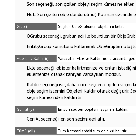
Son
seçeneği, son çizilen objeyi seçim kümesine ekler.
Not
: Son çizilen obje dondurulmuş Katman üzerinde bu
Grup (eg)
Seçilen ObjeGrubunun objelerini belirtir.
OGrubu
seçeneği, grubun adı ile belirtilen bir ObjeGrub
EntityGroup
komutunu kullanarak ObjeGrupları oluştu
Ekle (a) / Kaldır (r)
Varsayılan Ekle ve Kaldır modu arasında geçi
Ekle
seçeneği, objeler belirtmenize ve onları istediğ
eklemenize olanak tanıyan varsayılan moddur.
Kaldır
seçeneği ise, daha önce seçilen objeleri seçim k
obje seçim istemini
Objeleri Kaldır
olarak değiştirir. Seç
seçim kümesinden kaldırılır.
Geri al (u)
En son seçilen objelerin seçimini kaldırır.
Geri Al
seçeneği, en son seçimi geri alır.
Tümü (all)
Tüm Katmanlardaki tüm objeleri belirtir.