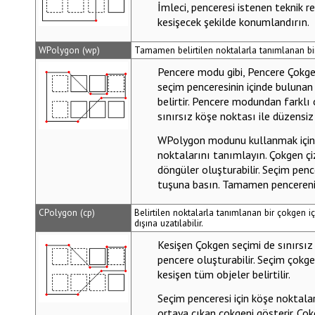
İmleci, penceresi istenen teknik r
kesişecek şekilde konumlandırın.
WPolygon (wp)
Tamamen belirtilen noktalarla tanımlanan bir 
Pencere
modu gibi,
Pencere Çokge
seçim penceresinin içinde bulunan 
belirtir.
Pencere
modundan farklı 
sınırsız köşe noktası ile düzensi
WPolygon
modunu kullanmak için,
noktalarını tanımlayın. Çokgen çizg
döngüler oluşturabilir. Seçim pe
tuşuna basın. Tamamen pencerenin 
CPolygon (cp)
Belirtilen noktalarla tanımlanan bir çokgen içi
dışına uzatılabilir.
Kesişen Çokgen
seçimi de sınırsız
pencere oluşturabilir. Seçim çokge
kesişen tüm objeler belirtilir.
Seçim penceresi için köşe noktal
ortaya çıkan çokgeni gösterir. Çokge