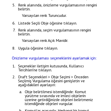
Renk
alanında, önizleme vurgulamasının rengini
belirtin.
Varsayılan renk Turuncudur.
Listede
Seçili Obje
öğesine tıklayın.
Renk
alanında, seçim vurgulamasının rengini
belirtin.
Varsayılan renk Açık Mavidir.
Uygula
öğesine tıklayın.
Önizleme vurgulaması seçeneklerini ayarlamak için:
Seçenekler
iletişim kutusunda,
Kullanıcı
Tercihleri
‘ne tıklayın.
Draft Seçenekleri > Obje Seçimi > Önceden
Seçilmiş Vurgulama
öğesini genişletin ve
aşağıdakileri ayarlayın:
Obje belirtilmesi istendiğinde
: Komut
yürütme sırasında ve imleci objelerin
üzerine getirdiğinizde objeleri belirtmeniz
istendiğinde objeleri vurgular.
Komutlar arasında
: Herhangi bir komut