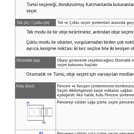
Tümü
seçeneği, dondurulmuş Katmanlarda bulunanlar h
seçer.
Tek (si) / Çoklu (m)
Tek ve Çoklu seçim yöntemleri arasında geçiş
Tek
modu ile bir obje belirtirsiniz, ardından obje seçim
Çoklu
modu ile objeleri, vurgulamadan birden çok nokta
ayrıca, kesişme noktası iki kez seçilse bile iki kesişen o
Otomatik (au)
Objeyi göstererek seçebileceğiniz Otomatik
seçim kutusunu başlatır.
Otomatik
ve
Tümü
, obje seçimi için varsayılan modlard
Kutu (box)
Pencere ve Kesişen yöntemlerinin kombinasyon
Seçim dikdörtgeninin karşıt noktaları sağdan 
eşdeğerdir. Aksi halde, Kutu Pencere yöntemi
Pencereyi soldan sağa çizme, seçim penceresi i
Pencereyi sağdan sola çizme, seçim penceresi 