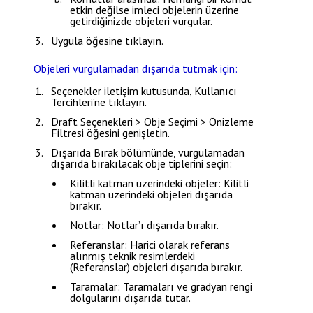
etkin değilse imleci objelerin üzerine
getirdiğinizde objeleri vurgular.
Uygula
öğesine tıklayın.
Objeleri vurgulamadan dışarıda tutmak için:
Seçenekler
iletişim kutusunda,
Kullanıcı
Tercihleri
‘ne tıklayın.
Draft Seçenekleri > Obje Seçimi > Önizleme
Filtresi
öğesini genişletin.
Dışarıda Bırak
bölümünde, vurgulamadan
dışarıda bırakılacak obje tiplerini seçin:
Kilitli katman üzerindeki objeler
: Kilitli
katman üzerindeki objeleri dışarıda
bırakır.
Notlar
: Notlar’ı dışarıda bırakır.
Referanslar
: Harici olarak referans
alınmış teknik resimlerdeki
(Referanslar) objeleri dışarıda bırakır.
Taramalar
: Taramaları ve gradyan rengi
dolgularını dışarıda tutar.