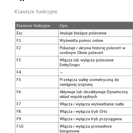
Klawisze funkcyjne
Klawisze funkcyjne
Opis
Esc
Anuluje bieżące polecenie
F1
Wyświetla pomoc online
F2
Pokazuje i ukrywa historię poleceń w
osobnym
Oknie poleceń
F3
Włącza lub wyłącza polecenie
EntitySnaps
F4
—
F5
Przełącza siatkę izometryczną do
następnej izoplany
F6
Aktywuje lub dezaktywuje
Dynamiczny
układ współrzędnych
F7
Włącza i wyłącza wyświetlanie siatki
F8
Włącza i wyłącza tryb Orto
F9
Włącza i wyłącza tryb przyciągania
F10
Włącza i wyłącza
prowadnice
biegunowe