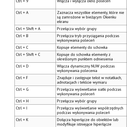
Ctrl + 9
Włącza i wyłącza
okno poleceń
Ctrl + A
Zaznacza wszystkie elementy, które nie
są zamrożone w bieżącym Okienku
ekranu
Ctrl + Shift + A
Przełącza wybór grupy
Ctrl + B
Przełącza tryb przyciągania podczas
wykonywania poleceń
Ctrl + C
Kopiuje elementy do schowka
Ctrl + Shift + C
Kopiuje do schowka elementy z
określonym punktem odniesienia
Ctrl + D
Włącza dynamiczny NUW podczas
wykonywania polecenia
Ctrl + F
Znajduje i zastępuje tekst w notatkach,
adnotacjach i tekście wymiaru
Ctrl + G
Przełącza wyświetlanie siatki podczas
wykonywania poleceń
Ctrl + H
Przełącza wybór grupy
Ctrl + I
Przełącza wyświetlanie współrzędnych
podczas wykonywania poleceń
Ctrl + K
Dołącza hiperłącze do obiektów lub
modyfikuje istniejące hiperłącze