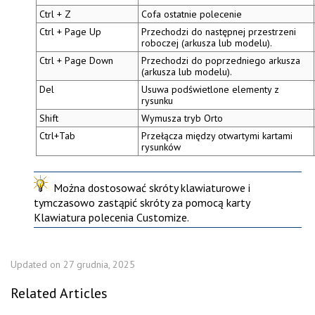
Ctrl + Z
Cofa ostatnie polecenie
Ctrl + Page Up
Przechodzi do następnej przestrzeni
roboczej (arkusza lub modelu).
Ctrl + Page Down
Przechodzi do poprzedniego arkusza
(arkusza lub modelu).
Del
Usuwa podświetlone elementy z
rysunku
Shift
Wymusza
tryb Orto
Ctrl+Tab
Przełącza między otwartymi kartami
rysunków
Można dostosować skróty klawiaturowe i
tymczasowo zastąpić skróty za pomocą karty
Klawiatura
polecenia
Customize
.
Updated on 27 grudnia, 2025
Related Articles