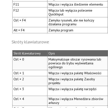
F11
Włącza i wyłącza
śledzenie elementu
F12
Włącza lub wyłącza polecenie
QuickInput
Ctrl + F4
Zamyka rysunek, ale nie kończy
działania programu
Alt + F4
Zamyka program
Skróty klawiaturowe
Skrót klawiaturowy
Opis
Ctrl + 0
Maksymalizuje obszar rysowania lub
powraca do trybu wyświetlania
ogólnego
Ctrl + 1
Włącza i wyłącza
paletę Właściwości
Ctrl + 2
Włącza i wyłącza
paletę Zasoby
projektu
Ctrl + 3
Włącza i wyłącza
paletę narzędzi
Ctrl + 4
Włącza i wyłącza
Menedżera zbiorów
arkuszy