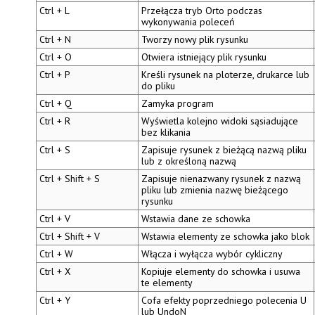
Ctrl + L
Przełącza tryb Orto podczas
wykonywania poleceń
Ctrl + N
Tworzy nowy plik rysunku
Ctrl + O
Otwiera istniejący plik rysunku
Ctrl + P
Kreśli rysunek na ploterze, drukarce lub
do pliku
Ctrl + Q
Zamyka program
Ctrl + R
Wyświetla kolejno
widoki sąsiadujące
bez klikania
Ctrl + S
Zapisuje rysunek z bieżącą nazwą pliku
lub z określoną nazwą
Ctrl + Shift + S
Zapisuje nienazwany rysunek z nazwą
pliku lub zmienia nazwę bieżącego
rysunku
Ctrl + V
Wstawia dane ze schowka
Ctrl + Shift + V
Wstawia elementy ze schowka jako blok
Ctrl + W
Włącza i wyłącza
wybór cykliczny
Ctrl + X
Kopiuje elementy do schowka i usuwa
te elementy
Ctrl + Y
Cofa efekty poprzedniego polecenia
U
lub
UndoN