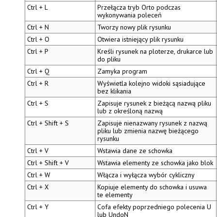
Ctrl + L
Przełącza tryb Orto podczas
wykonywania poleceń
Ctrl + N
Tworzy nowy plik rysunku
Ctrl + O
Otwiera istniejący plik rysunku
Ctrl + P
Kreśli rysunek na ploterze, drukarce lub
do pliku
Ctrl + Q
Zamyka program
Ctrl + R
Wyświetla kolejno
widoki sąsiadujące
bez klikania
Ctrl + S
Zapisuje rysunek z bieżącą nazwą pliku
lub z określoną nazwą
Ctrl + Shift + S
Zapisuje nienazwany rysunek z nazwą
pliku lub zmienia nazwę bieżącego
rysunku
Ctrl + V
Wstawia dane ze schowka
Ctrl + Shift + V
Wstawia elementy ze schowka jako blok
Ctrl + W
Włącza i wyłącza
wybór cykliczny
Ctrl + X
Kopiuje elementy do schowka i usuwa
te elementy
Ctrl + Y
Cofa efekty poprzedniego polecenia
U
lub
UndoN