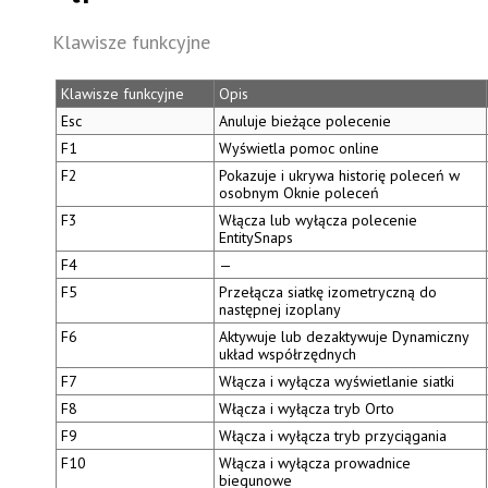
Klawisze funkcyjne
Klawisze funkcyjne
Opis
Esc
Anuluje bieżące polecenie
F1
Wyświetla pomoc online
F2
Pokazuje i ukrywa historię poleceń w
osobnym
Oknie poleceń
F3
Włącza lub wyłącza polecenie
EntitySnaps
F4
—
F5
Przełącza siatkę izometryczną do
następnej izoplany
F6
Aktywuje lub dezaktywuje
Dynamiczny
układ współrzędnych
F7
Włącza i wyłącza wyświetlanie siatki
F8
Włącza i wyłącza tryb Orto
F9
Włącza i wyłącza tryb przyciągania
F10
Włącza i wyłącza
prowadnice
biegunowe