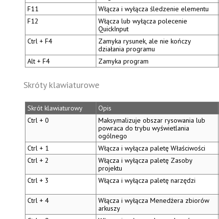
F11
Włącza i wyłącza
śledzenie elementu
F12
Włącza lub wyłącza polecenie
QuickInput
Ctrl + F4
Zamyka rysunek, ale nie kończy
działania programu
Alt + F4
Zamyka program
Skróty klawiaturowe
Skrót klawiaturowy
Opis
Ctrl + 0
Maksymalizuje obszar rysowania lub
powraca do trybu wyświetlania
ogólnego
Ctrl + 1
Włącza i wyłącza
paletę Właściwości
Ctrl + 2
Włącza i wyłącza
paletę Zasoby
projektu
Ctrl + 3
Włącza i wyłącza
paletę narzędzi
Ctrl + 4
Włącza i wyłącza
Menedżera zbiorów
arkuszy