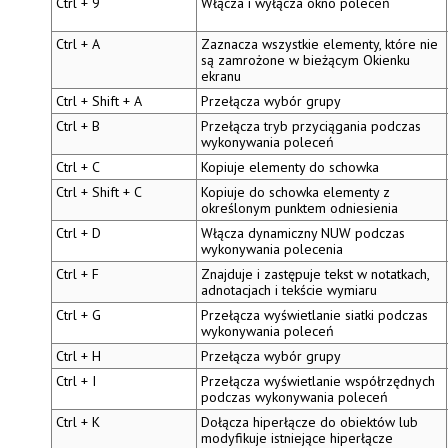
Ctrl + 9
Włącza i wyłącza
okno poleceń
Ctrl + A
Zaznacza wszystkie elementy, które nie
są zamrożone w bieżącym Okienku
ekranu
Ctrl + Shift + A
Przełącza wybór grupy
Ctrl + B
Przełącza tryb przyciągania podczas
wykonywania poleceń
Ctrl + C
Kopiuje elementy do schowka
Ctrl + Shift + C
Kopiuje do schowka elementy z
określonym punktem odniesienia
Ctrl + D
Włącza dynamiczny NUW podczas
wykonywania polecenia
Ctrl + F
Znajduje i zastępuje tekst w notatkach,
adnotacjach i tekście wymiaru
Ctrl + G
Przełącza wyświetlanie siatki podczas
wykonywania poleceń
Ctrl + H
Przełącza wybór grupy
Ctrl + I
Przełącza wyświetlanie współrzędnych
podczas wykonywania poleceń
Ctrl + K
Dołącza hiperłącze do obiektów lub
modyfikuje istniejące hiperłącze