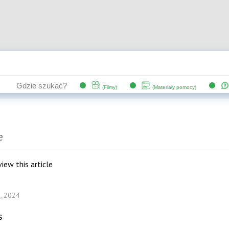
e
e
iew this article
, 2024
s