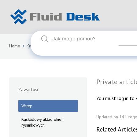
Home
Knowledge Base
FLUID DESK BIM 2024
Private articl
Private articl
Zawartość
You must log in to v
Wstęp
Updated on 14 lutego
Kaskadowy układ okien
rysunkowych
Related Article