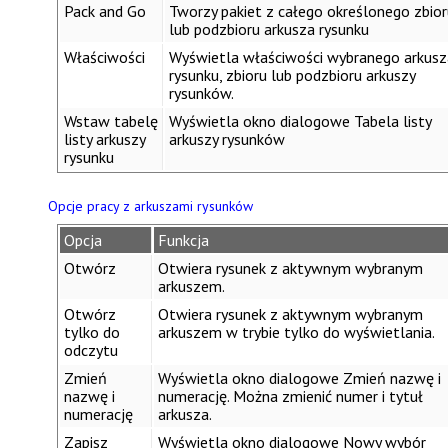
Pack and Go
Tworzy pakiet z całego określonego zbior
lub podzbioru arkusza rysunku
Właściwości
Wyświetla właściwości wybranego arkusz
rysunku, zbioru lub podzbioru arkuszy
rysunków.
Wstaw tabelę
Wyświetla okno dialogowe
Tabela listy
listy arkuszy
arkuszy rysunków
rysunku
Opcje pracy z arkuszami rysunków
Opcja
Funkcja
Otwórz
Otwiera rysunek z aktywnym wybranym
arkuszem.
Otwórz
Otwiera rysunek z aktywnym wybranym
tylko do
arkuszem w trybie tylko do wyświetlania.
odczytu
Zmień
Wyświetla okno dialogowe
Zmień nazwę i
nazwę i
numerację
. Można zmienić numer i tytuł
numerację
arkusza.
Zapisz
Wyświetla okno dialogowe
Nowy wybór