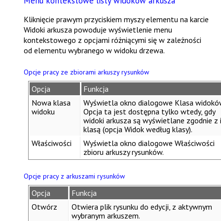
Menu kontekstowe listy widoków arkusza
Kliknięcie prawym przyciskiem myszy elementu na karcie
Widoki arkusza
powoduje wyświetlenie menu
kontekstowego z opcjami różniącymi się w zależności
od elementu wybranego w widoku drzewa.
Opcje pracy ze zbiorami arkuszy rysunków
Opcja
Funkcja
Nowa klasa
Wyświetla okno dialogowe
Klasa widokó
widoku
Opcja ta jest dostępna tylko wtedy, gdy
widoki arkusza są wyświetlane zgodnie z 
klasą (opcja
Widok według klasy
).
Właściwości
Wyświetla okno dialogowe
Właściwości
zbioru arkuszy rysunków
.
Opcje pracy z arkuszami rysunków
Opcja
Funkcja
Otwórz
Otwiera plik rysunku do edycji, z aktywnym
wybranym arkuszem.