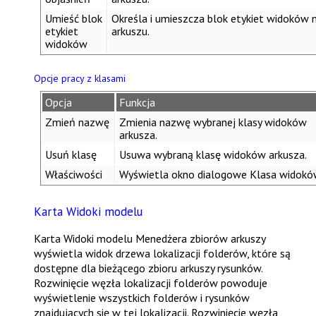
Umieść blok
Określa i umieszcza blok etykiet widoków 
etykiet
arkuszu.
widoków
Opcje pracy z klasami
Opcja
Funkcja
Zmień nazwę
Zmienia nazwę wybranej klasy widoków
arkusza.
Usuń klasę
Usuwa wybraną klasę widoków arkusza.
Właściwości
Wyświetla okno dialogowe
Klasa widokó
Karta Widoki modelu
Karta
Widoki modelu
Menedżera zbiorów arkuszy
wyświetla widok drzewa lokalizacji folderów, które są
dostępne dla bieżącego zbioru arkuszy rysunków.
Rozwinięcie węzła lokalizacji folderów powoduje
wyświetlenie wszystkich folderów i rysunków
znajdujących się w tej lokalizacji. Rozwinięcie węzła