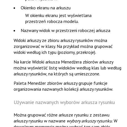
Okienko ekranu na arkuszu
W okienku ekranu jest wyświetlana
przestrzeń robocza modelu.
Nazwany widok w przestrzeni roboczej arkusza
Widoki arkuszy ze zbioru arkuszy rysunków można
zorganizować w klasy. Na przykład można grupować
widoki według ich typu (poziomy, przekroje).
Na karcie
Widoki arkusza
Menedżera zbiorów arkuszy
można wyświetlić listę widoków według klas lub według
arkuszy rysunków, na których są umieszczone.
Paleta
Menedżer zbiorów arkuszy
grupuje funkcje
organizowania nazwanych kolekcji arkuszy rysunków.
Używanie nazwanych wyborów arkusza rysunku
Można grupować różne arkusze rysunku z zestawu
arkuszy rysunku w nazwane
wybory arkuszy rysunku
. W
dowolnym momencie można wybrać ten sam zbiór