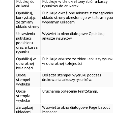
Publikuj do
Publikuje w tle określony zbiór arkuszy
drukarki
rysunków do drukarek.
Opublikuj,
Publikuje określone arkusze z zastąpieni
korzystając
układu strony określonego w każdym rysu
ze zmiany
wybranym układem.
układu strony
Ustawienia
Wyświetla okno dialogowe
Opublikuj
publikacji
arkusze rysunków
.
podzbioru
oraz arkusza
rysunku
Opublikuj w
Publikuje arkusze ze zbioru arkuszy rysun
odwrotnej
w odwrotnej kolejności.
kolejności
Dodaj
Dołącza stempel wydruku podczas
stempel
drukowania arkuszy rysunków.
wydruku
Opcje
Uruchamia polecenie
PrintStamp
.
stempla
wydruku
Zarządzaj
Wyświetla okno dialogowe
Page Layout
układami
Manager
.