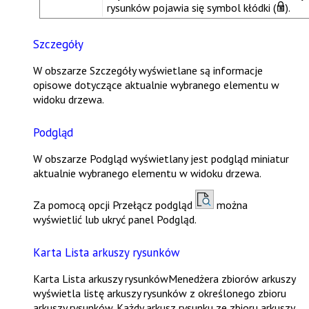
rysunków pojawia się symbol kłódki (
).
Szczegóły
W obszarze
Szczegóły
wyświetlane są informacje
opisowe dotyczące aktualnie wybranego elementu w
widoku drzewa.
Podgląd
W obszarze
Podgląd
wyświetlany jest podgląd miniatur
aktualnie wybranego elementu w widoku drzewa.
Za pomocą opcji
Przełącz podgląd
można
wyświetlić lub ukryć panel
Podgląd
.
Karta Lista arkuszy rysunków
Karta
Lista arkuszy rysunków
Menedżera zbiorów arkuszy
wyświetla listę arkuszy rysunków z określonego zbioru
arkuszy rysunków. Każdy arkusz rysunku ze zbioru arkuszy