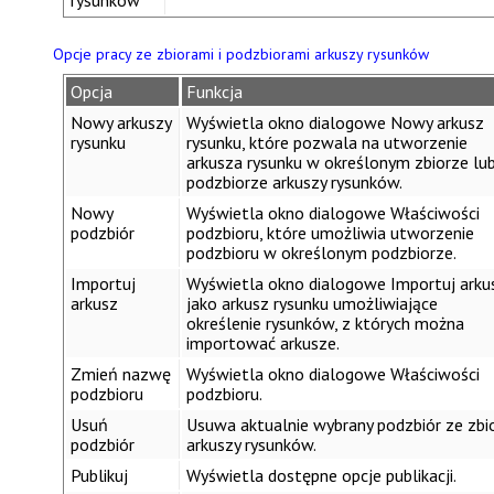
rysunków
Opcje pracy ze zbiorami i podzbiorami arkuszy rysunków
Opcja
Funkcja
Nowy arkuszy
Wyświetla okno dialogowe
Nowy arkusz
rysunku
rysunku
, które pozwala na utworzenie
arkusza rysunku w określonym zbiorze lu
podzbiorze arkuszy rysunków.
Nowy​
Wyświetla okno dialogowe
Właściwości
podzbiór
podzbioru
, które umożliwia utworzenie
podzbioru w określonym podzbiorze.
Importuj
Wyświetla okno dialogowe
Importuj arku
arkusz
jako arkusz rysunku
umożliwiające
określenie rysunków, z których można
importować arkusze.
Zmień nazwę
Wyświetla okno dialogowe
Właściwości
podzbioru
podzbioru
.
Usuń
Usuwa aktualnie wybrany podzbiór ze zbi
podzbiór
arkuszy rysunków.
Publikuj
Wyświetla dostępne opcje publikacji.