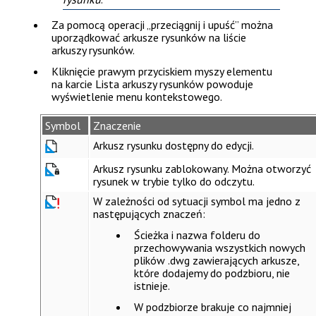
Za pomocą operacji „przeciągnij i upuść” można
uporządkować arkusze rysunków na liście
arkuszy rysunków.
Kliknięcie prawym przyciskiem myszy elementu
na karcie
Lista arkuszy rysunków
powoduje
wyświetlenie menu kontekstowego.
Symbol
Znaczenie
Arkusz rysunku dostępny do edycji.
Arkusz rysunku zablokowany. Można otworzyć
rysunek w trybie tylko do odczytu.
W zależności od sytuacji symbol ma jedno z
następujących znaczeń:
Ścieżka i nazwa folderu do
przechowywania wszystkich nowych
plików .dwg zawierających arkusze,
które dodajemy do podzbioru, nie
istnieje.
W podzbiorze brakuje co najmniej