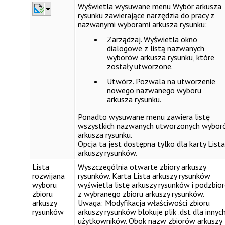
Wyświetla wysuwane menu
Wybór arkusza
rysunku
zawierające narzędzia do pracy z
nazwanymi wyborami arkusza rysunku:
Zarządzaj
. Wyświetla okno
dialogowe z listą nazwanych
wyborów arkusza rysunku, które
zostały utworzone.
Utwórz
. Pozwala na utworzenie
nowego nazwanego wyboru
arkusza rysunku.
Ponadto wysuwane menu zawiera listę
wszystkich nazwanych utworzonych wybo
arkusza rysunku.
Opcja ta jest dostępna tylko dla karty
Lista
arkuszy rysunków
.
Lista
Wyszczególnia otwarte zbiory arkuszy
rozwijana
rysunków. Karta
Lista arkuszy rysunków
wyboru
wyświetla listę arkuszy rysunków i podzbio
zbioru
z wybranego zbioru arkuszy rysunków.
arkuszy
Uwaga
: Modyfikacja właściwości zbioru
rysunków
arkuszy rysunków blokuje plik .dst dla innyc
użytkowników. Obok nazw zbiorów arkuszy