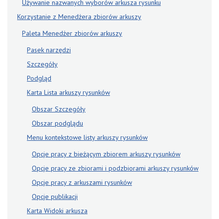
Używanie nazwanych wyborów arkusza rysunku
Korzystanie z Menedżera zbiorów arkuszy
Paleta Menedżer zbiorów arkuszy
Pasek narzędzi
Szczegóły
Podgląd
Karta Lista arkuszy rysunków
Obszar Szczegóły
Obszar podglądu
Menu kontekstowe listy arkuszy rysunków
Opcje pracy z bieżącym zbiorem arkuszy rysunków
Opcje pracy ze zbiorami i podzbiorami arkuszy rysunków
Opcje pracy z arkuszami rysunków
Opcje publikacji
Karta Widoki arkusza