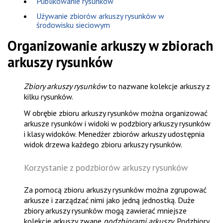
Publikowanie rysunków
Używanie zbiorów arkuszy rysunków w
środowisku sieciowym
Organizowanie arkuszy w zbiorach
arkuszy rysunków
Zbiory arkuszy rysunków
to nazwane kolekcje arkuszy z
kilku rysunków.
W obrębie zbioru arkuszy rysunków można organizować
arkusze rysunków i widoki w podzbiory arkuszy rysunków
i klasy widoków.
Menedżer zbiorów arkuszy
udostępnia
widok drzewa każdego zbioru arkuszy rysunków.
Korzystanie z podzbiorów arkuszy rysunków
Za pomocą zbioru arkuszy rysunków można zgrupować
arkusze i zarządzać nimi jako jedną jednostką. Duże
zbiory arkuszy rysunków mogą zawierać mniejsze
kolekcje arkuszy zwane
podzbiorami arkuszy
. Podzbiory