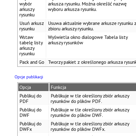
wybór
arkusza rysunku
. Można określić nazwę
arkuszy
wyboru arkusza rysunku.
rysunku
Usuń arkusz
Usuwa aktualnie wybrane arkusze rysunku 
rysunku
zbioru arkuszy rysunku.
Wstaw
Wyświetla okno dialogowe
Tabela listy
tabelę listy
arkuszy rysunków
arkuszy
rysunku
Pack and Go
Tworzy pakiet z określonego arkusza rysun
Opcje publikacji
Opcja
Funkcja
Publikuj do
Publikuje w tle określony zbiór arkuszy
PDF
rysunków do plików PDF.
Publikuj do
Publikuje w tle określony zbiór arkuszy
DWF
rysunków do plików DWF.
Publikuj do
Publikuje w tle określony zbiór arkuszy
DWFx
rysunków do plików DWFx.