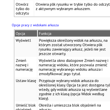
Otwórz
Otwiera plik rysunku w trybie tylko do odczyt
tylko do
z aktywnym wybranym arkuszem.
odczytu
Opcje pracy z widokami arkusza
Opcja
Funkcja
Wyświetl
Powiększa określony widok na arkuszu, na
którym został utworzony. Otwiera plik
rysunku zawierający arkusz, jeżeli nie jest
jeszcze otwarty.
Zmień
Wyświetla okno dialogowe
Zmień nazwę i
nazwę i
numerację widoku
, które pozwala zmienić
numerację
numerację wybranego widoku arkusza i
zmodyfikować jego tytuł.
Ustaw klasę
Przypisuje wybrany widok arkusza do
określonej klasy. Opcja ta jest dostępna ty
wtedy, gdy widoki arkusza są wyświetlane
zgodnie z ich klasą (opcja
Widok według
klasy
).
Umieść blok
Określa i umieszcza blok objaśnień na
objaśnień
arkuszu.