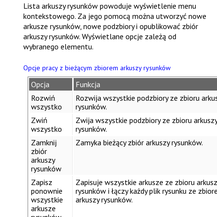
Lista arkuszy rysunków
powoduje wyświetlenie menu
kontekstowego. Za jego pomocą można utworzyć nowe
arkusze rysunków, nowe podzbiory i opublikować zbiór
arkuszy rysunków. Wyświetlane opcje zależą od
wybranego elementu.
Opcje pracy z bieżącym zbiorem arkuszy rysunków
Opcja
Funkcja
Rozwiń
Rozwija wszystkie podzbiory ze zbioru arku
wszystko
rysunków.
Zwiń
Zwija wszystkie podzbiory ze zbioru arkusz
wszystko
rysunków.
Zamknij
Zamyka bieżący zbiór arkuszy rysunków.
zbiór
arkuszy
rysunków
Zapisz
Zapisuje wszystkie arkusze ze zbioru arkus
ponownie
rysunków i łączy każdy plik rysunku ze zbio
wszystkie
arkuszy rysunków.
arkusze