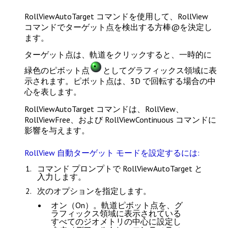
RollViewAutoTarget
コマンドを使用して、RollView
コマンドでターゲット点を検出する方棒@を決定し
ます。
ターゲット点は、軌道をクリックすると、一時的に
緑色のピボット点
としてグラフィックス領域に表
示されます。ピボット点は、3D で回転する場合の中
心を表します。
RollViewAutoTarget
コマンドは、
RollView
、
RollViewFree
、および
RollViewContinuous
コマンドに
影響を与えます。
RollView 自動ターゲット モードを設定するには:
コマンド プロンプトで
RollViewAutoTarget
と
入力します。
次のオプションを指定します。
オン（On）
。軌道ピボット点を、グ
ラフィックス領域に表示されている
すべてのジオメトリの中心に設定し