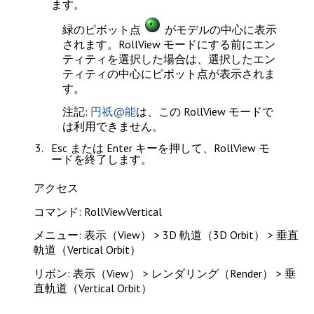
ます。
緑のピボット点
がモデルの中心に表示
されます。RollView モードにする前にエン
ティティを選択した場合は、選択したエン
ティティの中心にピボット点が表示されま
す。
注記
:
円祇@能
は、この RollView モードで
は利用できません。
Esc
または
Enter
キーを押して、RollView モ
ードを終了します。
アクセス
コマンド: RollViewVertical
メニュー: 表示（View） > 3D 軌道（3D Orbit） > 垂直
軌道（Vertical Orbit）
リボン: 表示（View） > レンダリング（Render） > 垂
直軌道（Vertical Orbit）