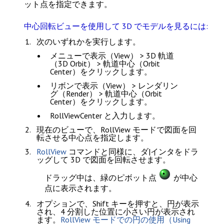
ット点を指定できます。
中心回転ビューを使用して 3D でモデルを見るには:
次のいずれかを実行します。
メニューで
表示（View） > 3D 軌道
（3D Orbit） > 軌道中心（Orbit
Center）
をクリックします。
リボンで
表示（View） > レンダリン
グ（Render） > 軌道中心（Orbit
Center）
をクリックします。
RollViewCenter
と入力します。
現在のビューで、RollView モードで図面を回
転させる中心点を指定します。
RollView
コマンドと同様に、ダ|インタをドラ
ッグして 3D で図面を回転させます。
ドラッグ中は、緑のピボット点
が中心
点に表示されます。
オプションで、
Shift
キーを押すと、円が表示
され、4 分割した位置に小さい円が表示され
ます。
RollView モードでの円の使用（Using