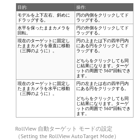
目的:
操作:
モデルを上下左右、斜めに
円の内側をクリックしてド
ドラッグする。
ラッグする。
水平を保ったままカメラを
円の外側をクリックしてド
回転。
ラッグする。
現在のターゲットに固定し
円の上または下の四半円内
たままカメラを垂直に移動
にある円をクリックしてド
（三脚のように）。
ラッグする。
どちらをクリックしても同
じ結果になります。ターゲ
ットの周囲で 360°回転でき
ます。
現在のターゲットに固定し
円の左または右の四半円内
たままカメラを水平に移動
にある円をクリックする。
（三脚のように）。
どちらをクリックしても同
じ結果になります。ターゲ
ットの周囲で 360°回転でき
ます。
RollView 自動ターゲット モードの設定
（Setting the RollView AutoTarget Mode）