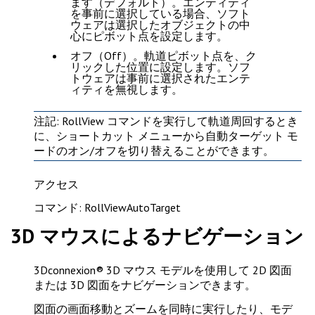
ます（デフォルト）。エンティティ
を事前に選択している場合、ソフト
ウェアは選択したオブジェクトの中
心にピボット点を設定します。
オフ（Off）
。軌道ピボット点を、ク
リックした位置に設定します。ソフ
トウェアは事前に選択されたエンテ
ィティを無視します。
注記
: RollView コマンドを実行して軌道周回するとき
に、ショートカット メニューから自動ターゲット モ
ードのオン/オフを切り替えることができます。
アクセス
コマンド: RollViewAutoTarget
3D マウスによるナビゲーション
3Dconnexion® 3D マウス モデルを使用して 2D 図面
または 3D 図面をナビゲーションできます。
図面の画面移動とズームを同時に実行したり、モデ