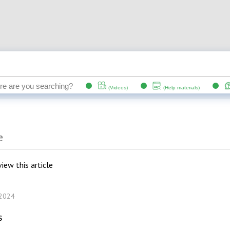
e
e
iew this article
 2024
s