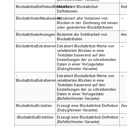
BlockattributDefinitionBearbeiten
Modifiziert Blockattribut-
Änd
Definitionen
BlockattributeAktualisieren
Aktualisiert alle Instanzen von
—
Blöcken in der Zeichnung mit neuen
oder geänderten BlockAttributen
BlockattributeAnzeigen
Bestimmt die Sichtbarkeit von
Ans
Blockattributen
BlockattributExtrahieren
Extrahiert Blockattribut-Werte von
—
selektierten Blöcken in eine
Textdatei basierend auf den
Einstellungen der zu schreibenden
Daten in einer Vorlagedatei
(Dialogfenster-Variante)
-
Extrahiert Blockattribut-Werte von
—
BlockattributExtrahieren
selektierten Blöcken in eine
Textdatei basierend auf den
Einstellungen der zu schreibenden
Daten in einer Vorlagedatei
(Befehlsfenster-Variante)
BlockattributErstellen
Erzeugt eine Blockattribut-Definition
Zei
(Dialogfenster-Variante)
-BlockattributErstellen
Erzeugt eine Blockattribut-Definition
—
(Befehlsfenster-Variante)