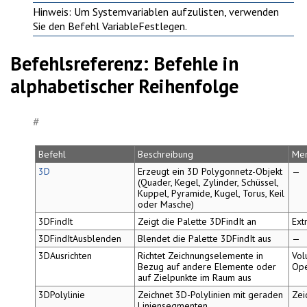
Hinweis
: Um Systemvariablen aufzulisten, verwenden
Sie den Befehl
VariableFestlegen
.
Befehlsreferenz: Befehle in
alphabetischer Reihenfolge
#
Befehl
Beschreibung
Me
3D
Erzeugt ein 3D Polygonnetz-Objekt
—
(Quader, Kegel, Zylinder, Schüssel,
Kuppel, Pyramide, Kugel, Torus, Keil
oder Masche)
3DFindIt
Zeigt die Palette
3DFindIt
an
Ext
3DFindItAusblenden
Blendet die Palette
3DFindIt
aus
—
3DAusrichten
Richtet Zeichnungselemente in
Vol
Bezug auf andere Elemente oder
Ope
auf Zielpunkte im Raum aus
3DPolylinie
Zeichnet 3D-Polylinien mit geraden
Zei
Liniensegmenten