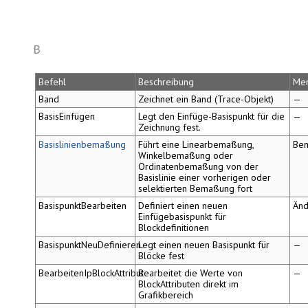
B
Befehl
Beschreibung
Me
Band
Zeichnet ein Band (Trace-Objekt)
—
BasisEinfügen
Legt den Einfüge-Basispunkt für die
—
Zeichnung fest.
Basislinienbemaßung
Führt eine Linearbemaßung,
Be
Winkelbemaßung oder
Ordinatenbemaßung von der
Basislinie einer vorherigen oder
selektierten Bemaßung fort
BasispunktBearbeiten
Definiert einen neuen
Änd
Einfügebasispunkt für
Blockdefinitionen
BasispunktNeuDefinieren
Legt einen neuen Basispunkt für
—
Blöcke fest
BearbeitenIpBlockAttribut
Bearbeitet die Werte von
—
BlockAttributen direkt im
Grafikbereich