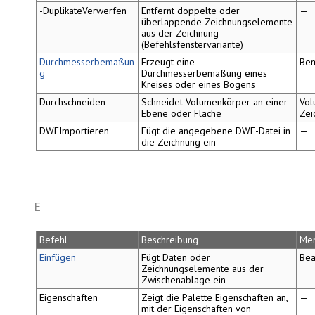
-DuplikateVerwerfen
Entfernt doppelte oder
—
überlappende Zeichnungselemente
aus der Zeichnung
(Befehlsfenstervariante)
Durchmesserbemaßun
Erzeugt eine
Be
g
Durchmesserbemaßung eines
Kreises oder eines Bogens
Durchschneiden
Schneidet Volumenkörper an einer
Vol
Ebene oder Fläche
Zei
DWFImportieren
Fügt die angegebene DWF-Datei in
—
die Zeichnung ein
E
Befehl
Beschreibung
Me
Einfügen
Fügt Daten oder
Bea
Zeichnungselemente aus der
Zwischenablage ein
Eigenschaften
Zeigt die Palette
Eigenschaften
an,
—
mit der Eigenschaften von