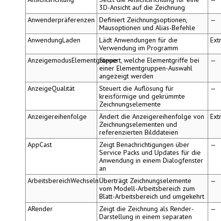
3D-Ansicht auf die Zeichnung
Anwenderpräferenzen
Definiert Zeichnungsoptionen,
—
Mausoptionen und Alias-Befehle
AnwendungLaden
Lädt Anwendungen für die
Ext
Verwendung im Programm
AnzeigemodusElementgruppe
Steuert, welche Elementgriffe bei
—
einer Elementgruppen-Auswahl
angezeigt werden
AnzeigeQualität
Steuert die Auflösung für
—
kreisförmige und gekrümmte
Zeichnungselemente
Anzeigereihenfolge
Ändert die Anzeigereihenfolge von
Ext
Zeichnungselementen und
referenzierten Bilddateien
AppCast
Zeigt Benachrichtigungen über
—
Service Packs und Updates für die
Anwendung in einem Dialogfenster
an
ArbeitsbereichWechseln
Überträgt Zeichnungselemente
—
vom Modell-Arbeitsbereich zum
Blatt-Arbeitsbereich und umgekehrt
ARender
Zeigt die Zeichnung als Render-
—
Darstellung in einem separaten