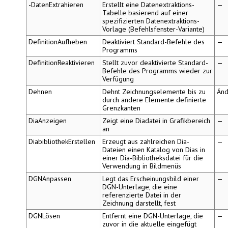
-DatenExtrahieren
Erstellt eine Datenextraktions-
—
Tabelle basierend auf einer
spezifizierten Datenextraktions-
Vorlage (Befehlsfenster-Variante)
DefinitionAufheben
Deaktiviert Standard-Befehle des
—
Programms
DefinitionReaktivieren
Stellt zuvor deaktivierte Standard-
—
Befehle des Programms wieder zur
Verfügung
Dehnen
Dehnt Zeichnungselemente bis zu
Änd
durch andere Elemente definierte
Grenzkanten
DiaAnzeigen
Zeigt eine Diadatei in Grafikbereich
—
an
DiabibliothekErstellen
Erzeugt aus zahlreichen Dia-
—
Dateien einen Katalog von Dias in
einer Dia-Bibliotheksdatei für die
Verwendung in Bildmenüs
DGNAnpassen
Legt das Erscheinungsbild einer
—
DGN-Unterlage, die eine
referenzierte Datei in der
Zeichnung darstellt, fest
DGNLösen
Entfernt eine DGN-Unterlage, die
—
zuvor in die aktuelle eingefügt