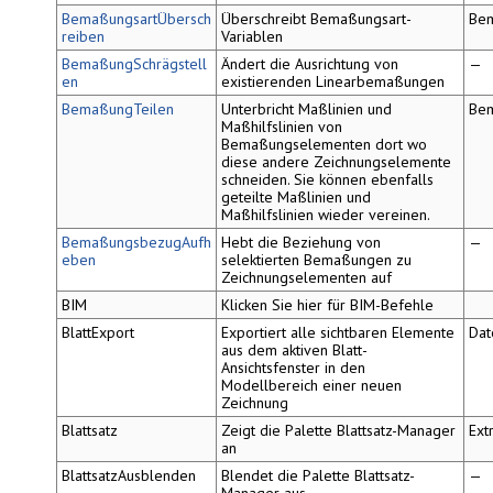
BemaßungsartÜbersch
Überschreibt Bemaßungsart-
Be
reiben
Variablen
BemaßungSchrägstell
Ändert die Ausrichtung von
—
en
existierenden Linearbemaßungen
BemaßungTeilen
Unterbricht Maßlinien und
Be
Maßhilfslinien von
Bemaßungselementen dort wo
diese andere Zeichnungselemente
schneiden. Sie können ebenfalls
geteilte Maßlinien und
Maßhilfslinien wieder vereinen.
BemaßungsbezugAufh
Hebt die Beziehung von
—
eben
selektierten Bemaßungen zu
Zeichnungselementen auf
BIM
Klicken Sie hier für BIM-Befehle
BlattExport
Exportiert alle sichtbaren Elemente
Dat
aus dem aktiven Blatt-
Ansichtsfenster in den
Modellbereich einer neuen
Zeichnung
Blattsatz
Zeigt die Palette
Blattsatz-Manager
Ext
an
BlattsatzAusblenden
Blendet die Palette
Blattsatz-
—
Manager
aus