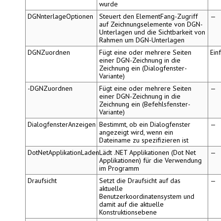
wurde
DGNnterlageOptionen
Steuert den ElementFang-Zugriff
—
auf Zeichnungselemente von DGN-
Unterlagen und die Sichtbarkeit von
Rahmen um DGN-Unterlagen
DGNZuordnen
Fügt eine oder mehrere Seiten
Ein
einer DGN-Zeichnung in die
Zeichnung ein (Dialogfenster-
Variante)
-DGNZuordnen
Fügt eine oder mehrere Seiten
—
einer DGN-Zeichnung in die
Zeichnung ein (Befehlsfenster-
Variante)
DialogfensterAnzeigen
Bestimmt, ob ein Dialogfenster
—
angezeigt wird, wenn ein
Dateiname zu spezifizieren ist
DotNetApplikationLaden
Lädt .NET Applikationen (Dot Net
—
Applikationen) für die Verwendung
im Programm
Draufsicht
Setzt die Draufsicht auf das
—
aktuelle
Benutzerkoordinatensystem und
damit auf die aktuelle
Konstruktionsebene