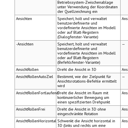
Betriebssystem-Zwischenablage
unter Verwendung der Koordinaten
der Quellzeichnung ein
Ansichten
Speichert, holt und verwaltet
Ans
benutzerdefinierte und
vordefinierte Ansichten im Modell
oder auf Blatt-Registern
(Dialogfenster-Variante)
-Ansichten
Speichert, holt und verwaltet
—
benutzerdefinierte und
vordefinierte Ansichten im Modell
oder auf Blatt-Registern
(Befehlsfenster-Variante)
AnsichtRollen
Dreht die Ansicht in 3D
Ans
AnsichtRollenAutoZiel
Bestimmt, wie der Zielpunkt für
—
Ansichtsrotations-Befehle ermittelt
wird
AnsichtRollenFortlaufend
Dreht die Ansicht im Raum mit
Ans
kontinuierlicher Bewegung um
einen spezifizierten Drehpunkt
AnsichtRollenFrei
Dreht die Ansicht in 3D ohne
Ans
eingeschränkte Rotation
AnsichtRollenHorizontal
Schwenkt die Ansicht horizontal in
Ans
3D (links und rechts um eine