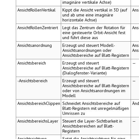
imaginäre vertikale Achse)
AnsichtRollenVertikal
Kippt die Ansicht vertikal in 3D (auf
Ans
und ab ume eine imaginäre
horizontale Achse)
AnsichtRollenZentriert
Legt das Zentrum der Rotation für
Ans
eine gesteuerte Orbit-Ansicht fest
und führt diese aus
Ansichtsanordnung
Erzeugt und steuert Modell-
Ans
Ansichtsanordnungen oder
Ans
Ansichtsbereiche auf Blatt-Registern
Ansichtsbereich
Erzeugt und steuert
—
Ansichtsbereiche auf Blatt-Registern
(Dialogfenster-Variante)
-Ansichtsbereich
Erzeugt und steuert
—
Ansichtsbereiche auf Blatt-Registern
oder von Ansichtsanordnungen im
Modell
AnsichtsbereichClippen
Schneidet Ansichtsbereiche auf
Änd
Blatt-Registern mit unregelmäßigen
Umrissen zu
AnsichtsbereichsLayer
Steuert die Layer-Sichtbarkeit in
—
Ansichtsbereichen auf Blatt-
Registern
Ansichtsrichtung
Setzt die Ansichtsrichtung für eine
—