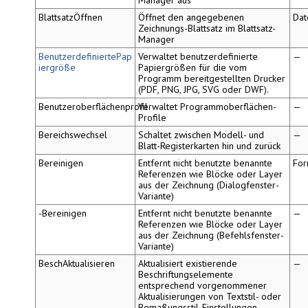
BlattsatzÖffnen
Öffnet den angegebenen
Dat
Zeichnungs-Blattsatz im
Blattsatz-
Manager
BenutzerdefiniertePap
Verwaltet benutzerdefinierte
—
iergröße
Papiergrößen für die vom
Programm bereitgestellten Drucker
(PDF, PNG, JPG, SVG oder DWF).
Benutzeroberflächenprofil
Verwaltet Programmoberflächen-
—
Profile
Bereichswechsel
Schaltet zwischen Modell- und
—
Blatt-Registerkarten hin und zurück
Bereinigen
Entfernt nicht benutzte benannte
For
Referenzen wie Blöcke oder Layer
aus der Zeichnung (Dialogfenster-
Variante)
-Bereinigen
Entfernt nicht benutzte benannte
—
Referenzen wie Blöcke oder Layer
aus der Zeichnung (Befehlsfenster-
Variante)
BeschAktualisieren
Aktualisiert existierende
—
Beschriftungselemente
entsprechend vorgenommener
Aktualisierungen von Textstil- oder
Bemaßungsstil-Einstellungen