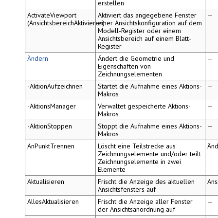
erstellen
ActivateViewport
Aktiviert das angegebene Fenster
—
(AnsichtsbereichAktivieren)
einer Ansichtskonfiguration auf dem
Modell-Register oder einem
Ansichtsbereich auf einem Blatt-
Register
Ändern
Ändert die Geometrie und
—
Eigenschaften von
Zeichnungselementen
-AktionAufzeichnen
Startet die Aufnahme eines Aktions-
—
Makros
-AktionsManager
Verwaltet gespeicherte Aktions-
—
Makros
-AktionStoppen
Stoppt die Aufnahme eines Aktions-
—
Makros
AnPunktTrennen
Löscht eine Teilstrecke aus
Änd
Zeichnungselemente und/oder teilt
Zeichnungselemente in zwei
Elemente
Aktualisieren
Frischt die Anzeige des aktuellen
Ans
Ansichtsfensters auf
AllesAktualisieren
Frischt die Anzeige aller Fenster
—
der Ansichtsanordnung auf