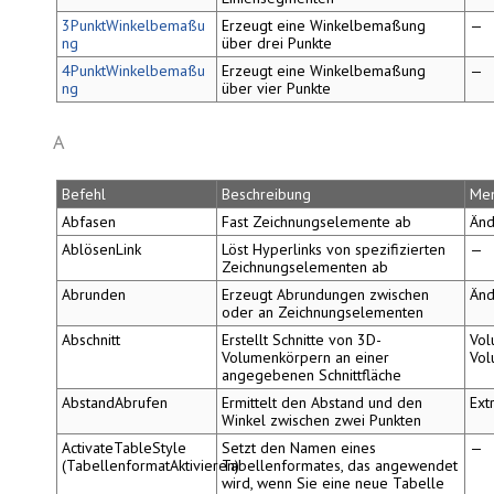
3PunktWinkelbemaßu
Erzeugt eine Winkelbemaßung
—
ng
über drei Punkte
4PunktWinkelbemaßu
Erzeugt eine Winkelbemaßung
—
ng
über vier Punkte
A
Befehl
Beschreibung
Me
Abfasen
Fast Zeichnungselemente ab
Änd
AblösenLink
Löst Hyperlinks von spezifizierten
—
Zeichnungselementen ab
Abrunden
Erzeugt Abrundungen zwischen
Änd
oder an Zeichnungselementen
Abschnitt
Erstellt Schnitte von 3D-
Vol
Volumenkörpern an einer
Vol
angegebenen Schnittfläche
AbstandAbrufen
Ermittelt den Abstand und den
Ext
Winkel zwischen zwei Punkten
ActivateTableStyle
Setzt den Namen eines
—
(TabellenformatAktivieren)
Tabellenformates, das angewendet
wird, wenn Sie eine neue Tabelle