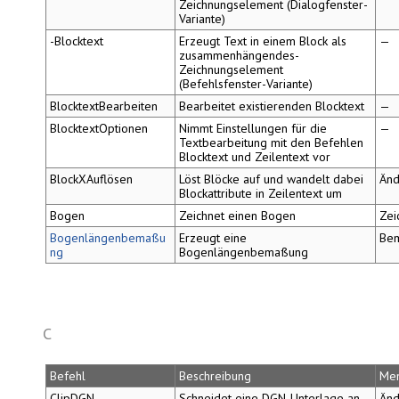
Zeichnungselement (Dialogfenster-
Variante)
-Blocktext
Erzeugt Text in einem Block als
—
zusammenhängendes-
Zeichnungselement
(Befehlsfenster-Variante)
BlocktextBearbeiten
Bearbeitet existierenden Blocktext
—
BlocktextOptionen
Nimmt Einstellungen für die
—
Textbearbeitung mit den Befehlen
Blocktext
und
Zeilentext
vor
BlockXAuflösen
Löst Blöcke auf und wandelt dabei
Änd
Blockattribute in Zeilentext um
Bogen
Zeichnet einen Bogen
Zei
Bogenlängenbemaßu
Erzeugt eine
Be
ng
Bogenlängenbemaßung
C
Befehl
Beschreibung
Me
ClipDGN
Schneidet eine DGN-Unterlage an
Änd