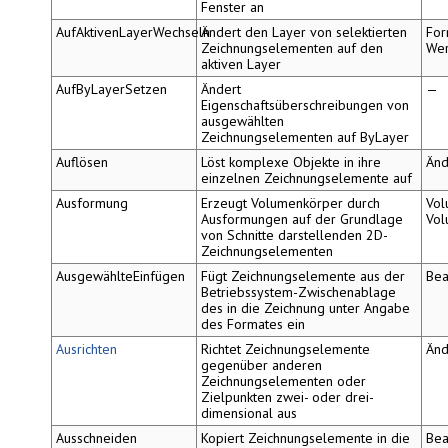
Fenster an
AufAktivenLayerWechseln
Ändert den Layer von selektierten
For
Zeichnungselementen auf den
We
aktiven Layer
AufByLayerSetzen
Ändert
—
Eigenschaftsüberschreibungen von
ausgewählten
Zeichnungselementen auf
ByLayer
Auflösen
Löst komplexe Objekte in ihre
Änd
einzelnen Zeichnungselemente auf
Ausformung
Erzeugt Volumenkörper durch
Vol
Ausformungen auf der Grundlage
Vol
von Schnitte darstellenden 2D-
Zeichnungselementen
AusgewählteEinfügen
Fügt Zeichnungselemente aus der
Bea
Betriebssystem-Zwischenablage
des in die Zeichnung unter Angabe
des Formates ein
Ausrichten
Richtet Zeichnungselemente
Änd
gegenüber anderen
Zeichnungselementen oder
Zielpunkten zwei- oder drei-
dimensional aus
Ausschneiden
Kopiert Zeichnungselemente in die
Bea