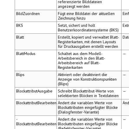
referenzierte Bilddateien
angezeigt werden
BildZuordnen
Fügt eine Bilddatei der aktuellen
Ein
Zeichnung hinzu
BKS
Setzt, sichert und holt
Ext
Benutzerkoordinatensysteme (BKS)
Blatt
Erstellt, kopiert und verwaltet Blatt-
Dat
Registerkarten, mit denen Layouts
für Druckausgaben erstellt werden
BlattModus
Schaltet aus dem Modell-
—
Arbeitsbereich in den Blatt-
Arbeitsbereich auf Blatt-
Registerkarten
Blips
Aktiviert oder deaktiviert die
—
Anzeige von Konstruktionspunkten
(Blips)
BlockattributAusgabe
Schreibt Blockattribut-Werte von
—
selektierten Blöcken in Textdateien
BlockattributBearbeiten
Ändert die variablen Werte von
Änd
Blockattributen eingefügter Blöcke
(Dialogfenster-Variante)
-
Ändert die variablen Werte von
—
BlockattributBearbeiten
Blockattributen eingefügter Blöcke
(Befehlsfenster-Variante)