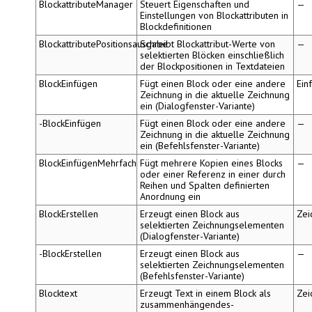
BlockattributeManager
Steuert Eigenschaften und
—
Einstellungen von Blockattributen in
Blockdefinitionen
BlockattributePositionsausgabe
Schreibt Blockattribut-Werte von
—
selektierten Blöcken einschließlich
der Blockpositionen in Textdateien
BlockEinfügen
Fügt einen Block oder eine andere
Ein
Zeichnung in die aktuelle Zeichnung
ein (Dialogfenster-Variante)
-BlockEinfügen
Fügt einen Block oder eine andere
—
Zeichnung in die aktuelle Zeichnung
ein (Befehlsfenster-Variante)
BlockEinfügenMehrfach
Fügt mehrere Kopien eines Blocks
—
oder einer Referenz in einer durch
Reihen und Spalten definierten
Anordnung ein
BlockErstellen
Erzeugt einen Block aus
Zei
selektierten Zeichnungselementen
(Dialogfenster-Variante)
-BlockErstellen
Erzeugt einen Block aus
—
selektierten Zeichnungselementen
(Befehlsfenster-Variante)
Blocktext
Erzeugt Text in einem Block als
Zei
zusammenhängendes-