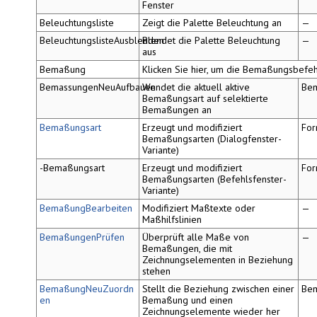
Fenster
Beleuchtungsliste
Zeigt die Palette
Beleuchtung
an
—
BeleuchtungslisteAusblenden
Blendet die Palette
Beleuchtung
—
aus
Bemaßung
Klicken Sie hier, um die Bemaßungsbefe
BemassungenNeuAufbauen
Wendet die aktuell aktive
Be
Bemaßungsart auf selektierte
Bemaßungen an
Bemaßungsart
Erzeugt und modifiziert
For
Bemaßungsarten (Dialogfenster-
Variante)
-Bemaßungsart
Erzeugt und modifiziert
For
Bemaßungsarten (Befehlsfenster-
Variante)
BemaßungBearbeiten
Modifiziert Maßtexte oder
—
Maßhilfslinien
BemaßungenPrüfen
Überprüft alle Maße von
—
Bemaßungen, die mit
Zeichnungselementen in Beziehung
stehen
BemaßungNeuZuordn
Stellt die Beziehung zwischen einer
Be
en
Bemaßung und einen
Zeichnungselemente wieder her