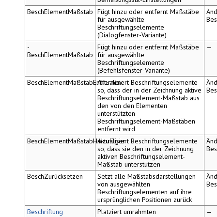
BeschElementMaßstab
Fügt hinzu oder entfernt Maßstäbe
Änd
für ausgewählte
Bes
Beschriftungselemente
(Dialogfenster-Variante)
-
Fügt hinzu oder entfernt Maßstäbe
—
BeschElementMaßstab
für ausgewählte
Beschriftungselemente
(Befehlsfenster-Variante)
BeschElementMaßstabEntfernen
Aktualisiert Beschriftungselemente
Änd
so, dass der in der Zeichnung aktive
Bes
Beschriftungselement-Maßstab aus
den von den Elementen
unterstützten
Beschriftungselement-Maßstäben
entfernt wird
BeschElementMaßstabHinzufügen
Aktualisiert Beschriftungselemente
Änd
so, dass sie den in der Zeichnung
Bes
aktiven Beschriftungselement-
Maßstab unterstützen
BeschZurücksetzen
Setzt alle Maßstabsdarstellungen
Änd
von ausgewählten
Bes
Beschriftungselementen auf ihre
ursprünglichen Positionen zurück
Beschriftung
Platziert umrahmten
—