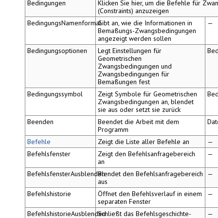
Bedingungen
Klicken Sie hier, um die Befehle für Zw
(Constraints) anzuzeigen
BedingungsNamenformat
Gibt an, wie die Informationen in
—
Bemaßungs-Zwangsbedingungen
angezeigt werden sollen
Bedingungsoptionen
Legt Einstellungen für
Bed
Geometrischen
Zwangsbedingungen und
Zwangsbedingungen für
Bemaßungen fest
Bedingungssymbol
Zeigt Symbole für Geometrischen
Bed
Zwangsbedingungen an, blendet
sie aus oder setzt sie zurück
Beenden
Beendet die Arbeit mit dem
Dat
Programm
Befehle
Zeigt die Liste aller Befehle an
—
Befehlsfenster
Zeigt den Befehlsanfragebereich
—
an
BefehlsfensterAusblenden
Blendet den Befehlsanfragebereich
—
aus
Befehlshistorie
Öffnet den Befehlsverlauf in einem
—
separaten Fenster
BefehlshistorieAusblenden
Schließt das Befehlsgeschichte-
—