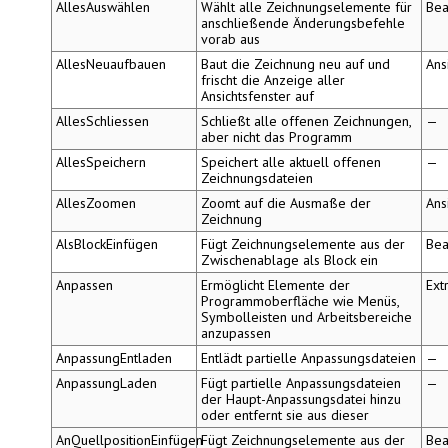
AllesAuswählen
Wählt alle Zeichnungselemente für
Bea
anschließende Änderungsbefehle
vorab aus
AllesNeuaufbauen
Baut die Zeichnung neu auf und
Ans
frischt die Anzeige aller
Ansichtsfenster auf
AllesSchliessen
Schließt alle offenen Zeichnungen,
—
aber nicht das Programm
AllesSpeichern
Speichert alle aktuell offenen
—
Zeichnungsdateien
AllesZoomen
Zoomt auf die Ausmaße der
Ans
Zeichnung
AlsBlockEinfügen
Fügt Zeichnungselemente aus der
Bea
Zwischenablage als Block ein
Anpassen
Ermöglicht Elemente der
Ext
Programmoberfläche wie Menüs,
Symbolleisten und Arbeitsbereiche
anzupassen
AnpassungEntladen
Entlädt partielle Anpassungsdateien
—
AnpassungLaden
Fügt partielle Anpassungsdateien
—
der Haupt-Anpassungsdatei hinzu
oder entfernt sie aus dieser
AnQuellpositionEinfügen
Fügt Zeichnungselemente aus der
Bea