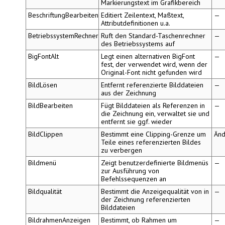
Markierungstext im Grafikbereich
BeschriftungBearbeiten
Editiert Zeilentext, Maßtext,
—
Attributdefinitionen u.a.
BetriebssystemRechner
Ruft den Standard-Taschenrechner
—
des Betriebssystems auf
BigFontAlt
Legt einen alternativen
BigFont
—
fest, der verwendet wird, wenn der
Original-Font nicht gefunden wird
BildLösen
Entfernt referenzierte Bilddateien
—
aus der Zeichnung
BildBearbeiten
Fügt Bilddateien als Referenzen in
—
die Zeichnung ein, verwaltet sie und
entfernt sie ggf. wieder
BildClippen
Bestimmt eine Clipping-Grenze um
Änd
Teile eines referenzierten Bildes
zu verbergen
Bildmenü
Zeigt benutzerdefinierte Bildmenüs
—
zur Ausführung von
Befehlssequenzen an
Bildqualität
Bestimmt die Anzeigequalität von in
—
der Zeichnung referenzierten
Bilddateien
BildrahmenAnzeigen
Bestimmt, ob Rahmen um
—