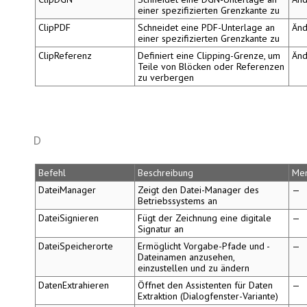
einer spezifizierten Grenzkante zu
ClipPDF
Schneidet eine PDF-Unterlage an
Änd
einer spezifizierten Grenzkante zu
ClipReferenz
Definiert eine Clipping-Grenze, um
Änd
Teile von Blöcken oder Referenzen
zu verbergen
D
Befehl
Beschreibung
Me
DateiManager
Zeigt den Datei-Manager des
—
Betriebssystems an
DateiSignieren
Fügt der Zeichnung eine digitale
—
Signatur an
DateiSpeicherorte
Ermöglicht Vorgabe-Pfade und -
—
Dateinamen anzusehen,
einzustellen und zu ändern
DatenExtrahieren
Öffnet den Assistenten für
Daten
—
Extraktion
(Dialogfenster-Variante)