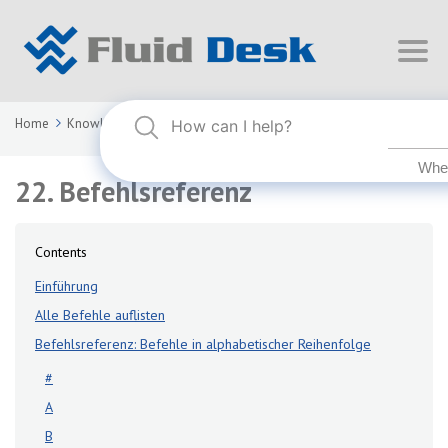
Home
Knowledge Base
FLUID DESK BIM 2024
22. Befehlsreferenz
22. Befehlsreferenz
Contents
Einführung
Alle Befehle auflisten
Befehlsreferenz: Befehle in alphabetischer Reihenfolge
#
A
B