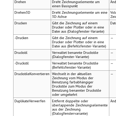
Drehen
Dreht Zeichnungselemente um
Änd
einen Basispunkt
Drehen3D
Dreht Zeichnungselemente um eine
Vol
3D-Achse
Zei
Drucken
Gibt die Zeichnung auf einem
Dat
Drucker oder Plotter oder in eine
Datei aus (Dialogfenster-Variante)
-Drucken
Gibt die Zeichnung auf einem
—
Drucker oder Plotter oder in eine
Datei aus (Befehlsfenster-Variante)
Druckstil
Verwaltet benannte Druckstile
—
(Dialogfenster-Variante)
-Druckstil
Verwaltet benannte Druckstile
—
(Befehlsfenster-Variante)
DruckstileKonvertieren
Wechselt in der aktuellen
—
Zeichnung vom Modus der
Benutzung farbabhängiger
Druckstile zum Modus der
Benutzung benannter Druckstile
oder umgekehrt
DuplikateVerwerfen
Entfernt doppelte oder
Änd
überlappende Zeichnungselemente
aus der Zeichnung
(Dialogfenstervariante)