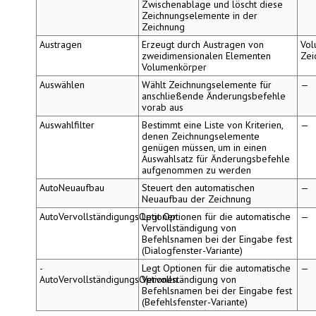
Zwischenablage und löscht diese
Zeichnungselemente in der
Zeichnung
Austragen
Erzeugt durch Austragen von
Vol
zweidimensionalen Elementen
Zei
Volumenkörper
Auswählen
Wählt Zeichnungselemente für
—
anschließende Änderungsbefehle
vorab aus
Auswahlfilter
Bestimmt eine Liste von Kriterien,
—
denen Zeichnungselemente
genügen müssen, um in einen
Auswahlsatz für Änderungsbefehle
aufgenommen zu werden
AutoNeuaufbau
Steuert den automatischen
—
Neuaufbau der Zeichnung
AutoVervollständigungsOptionen
Legt Optionen für die automatische
—
Vervollständigung von
Befehlsnamen bei der Eingabe fest
(Dialogfenster-Variante)
-
Legt Optionen für die automatische
—
AutoVervollständigungsOptionen
Vervollständigung von
Befehlsnamen bei der Eingabe fest
(Befehlsfenster-Variante)