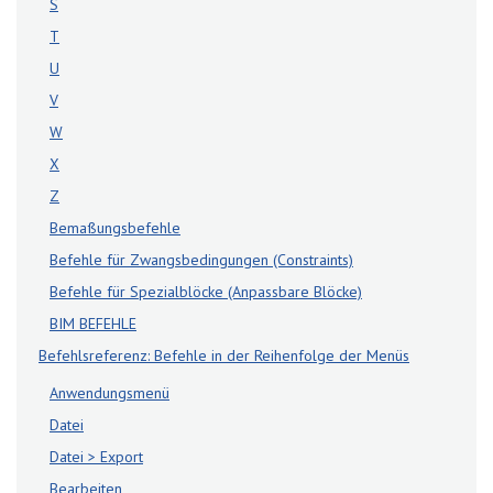
S
T
U
V
W
X
Z
Bemaßungsbefehle
Befehle für Zwangsbedingungen (Constraints)
Befehle für Spezialblöcke (Anpassbare Blöcke)
BIM BEFEHLE
Befehlsreferenz: Befehle in der Reihenfolge der Menüs
Anwendungsmenü
Datei
Datei > Export
Bearbeiten