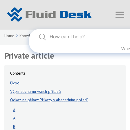
Home
Knowledge Base
FLUID DESK BIM 2026 [CZ]
Private article
Private article
Contents
Úvod
Výpis seznamu všech příkazů
Odkaz na příkaz: Příkazy v abecedním pořadí
#
A
B