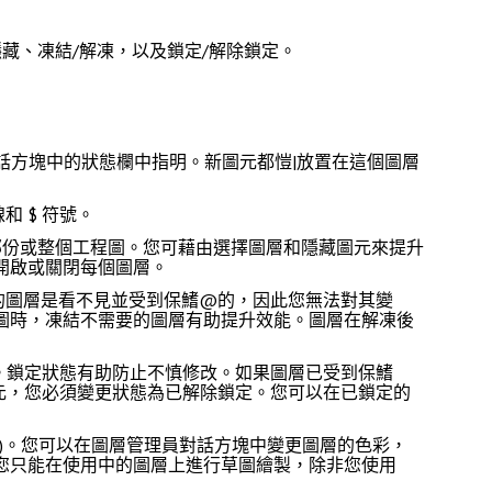
藏、凍結/解凍，以及鎖定/解除鎖定。
話方塊中的
狀態
欄中指明。新圖元都愷|放置在這個圖層
 $ 符號。
部份或整個工程圖。您可藉由選擇圖層和隱藏圖元來提升
開啟或關閉每個圖層。
的圖層是看不見並受到保鰭@的，因此您無法對其變
圖時，凍結不需要的圖層有助提升效能。圖層在解凍後
。鎖定狀態有助防止不慎修改。如果圖層已受到保鰭
元，您必須變更狀態為已解除鎖定。您可以在已鎖定的
)。您可以在
圖層管理員
對話方塊中變更圖層的色彩，
您只能在使用中的圖層上進行草圖繪製，除非您使用