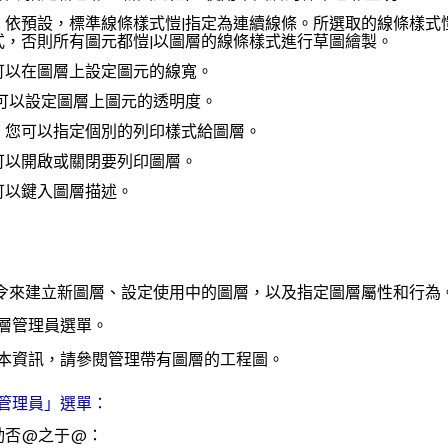
：依預設，標準線條樣式愷|指定為
連續
線條。所選取的線條樣式愷
式，否則所有圖元都愷|以圖層的線條樣式進行草圖繪製。
可以在圖層上設定圖元的線寬。
您可以設定圖層上圖元的透明度。
：您可以指定個別的列印樣式給圖層。
可以開啟或關閉要列印圖層。
可以鍵入圖層描述。
令來建立新圖層、設定使用中的圖層，以及指定圖層屬性和行為
層管理員
選單。
本資訊，請參閱
管理帶有圖層的工程圖
。
管理員」選單：
動否@之于@：