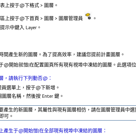
能表上按于@下
格式 > 圖層
。
能區上按于@下
首頁 > 圖層 > 圖層管理員
。
令提示中鍵入
Layer
。
時間產生新的圖層。為了提高效率，建議您提前計畫圖層。
于@開始就愷|在配置圖頁所有現有視埠中凍結的圖層。此選項
層，請執行下列動否@：
理員
選單上，按于@下
新增
。
個圖層
名稱
，然後按
Enter
鍵。
要產生的新圖層，其屬性與現有圖層相仿，請在
圖層管理員
中選
即可。
上產生于@開始愷|在全部現有視埠中凍結的圖層：