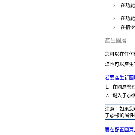
在功
在功
在指
產生圖層
您可以在任何
您也可以產生
若要產生新圖
在
圖層管
鍵入于@
注意
：如果您
于@樣的屬性
要在配置圖頁