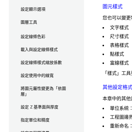
圖元樣式
設定顯示選項
您也可以變更
圖層工具
文字樣式
尺寸樣式
設定線條色彩
表格樣式
載入與設定線條樣式
點樣式
富線樣式
設定線條樣式縮放係數
「樣式」工具
設定使用中的線寬
其他設定格
將圖元屬性變更為「依圖
層」
本章中的其他
設定 Z 基準面與厚度
單位系統
工程圖邊
指定單位和精度
重新命名