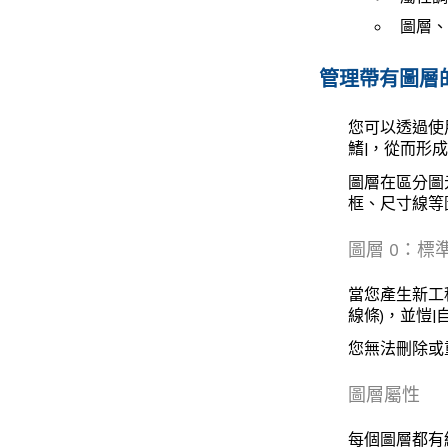
圖層、
管理帶有圖層
您可以透過使
鰭|，從而形
圖層在區分圖
框、尺寸線等
圖層 0：標
當您產生新工
線條)，並愷|
您無法刪除或
圖層屬性
每個圖層都有