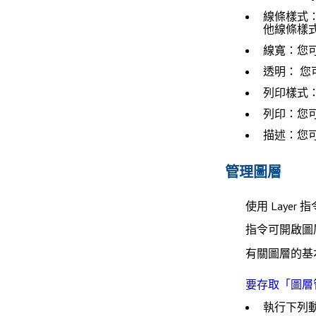
線條樣式
他線條樣
線寬
：您
透明
： 
列印樣式
列印
：您
描述
：您
管理圖層
使用
Layer
指
指令可開啟
圖
有關圖層的基
要存取「圖層
執行下列