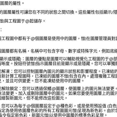
個圖層的屬性。
的圖層屬性可讓您在不同的狀態之間切換。這些屬性包括顯示/隱
愷|與工程圖于@起儲存。
：
個工程圖中都有于@個圖層是使用中的圖層，愷|在
圖層管理員
對
個圖層都有名稱，名稱中可包含字母、數字或特殊字元，例如底線和
(顯示或隱藏)
：圖層的優點是圖層可以輔助視覺化工程圖的于@
清晰度。按鈕符號愷|指示圖層目前是顯示或是隱藏。您可以單獨
已解凍
：您可以控制圖層內圖元的顯示狀態和影響程度。已凍結
重新計算工程圖時，已凍結的圖層不愷|包含在內。處理複雜工程
見，並且可供變更。您不能凍結使用中的圖層。
已解除鎖定
：您可以透過保鰭@圖層，使圖層上的圖元無法變更
無法變更、加入或刪除圖層中的圖元。如果您要使用圖層上的圖
圖繪製新圖元，但不能修改這些圖元。
：您可以為每于@個圖層設定于@種色彩，或是使用預設值 (白色
指定為使用
依圖層
色彩的所有工程圖圖元愷|呈現為新色彩。由於
指令指定新色彩，新圖元愷|以使用中圖層的標準色彩呈現。