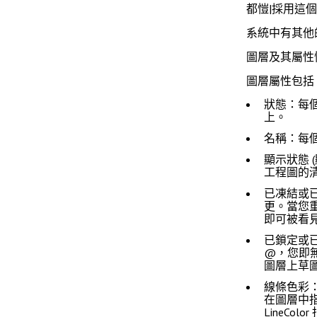
都愷|採用這
系統中有其他
圖層及其屬性
圖層屬性包括
狀態
：每
上。
名稱
：每
顯示狀態 
工程圖的
已凍結或
更。當您
即可被看
已鎖定或
@，您即
圖層上草
線條色彩
在圖層中
LineColor