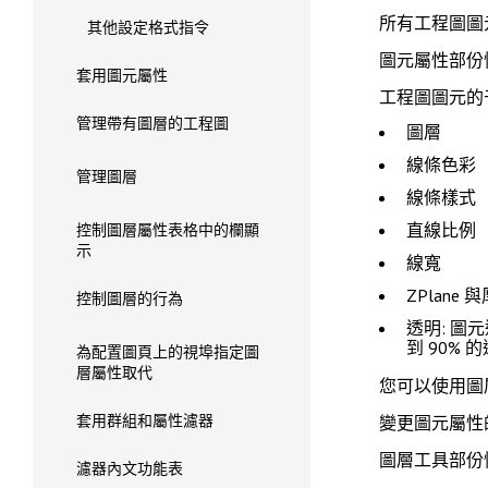
所有工程圖圖
其他設定格式指令
圖元屬性
部份
套用圖元屬性
工程圖圖元的
管理帶有圖層的工程圖
圖層
線條色彩
管理圖層
線條樣式
直線比例
控制圖層屬性表格中的欄顯
示
線寬
ZPlane 
控制圖層的行為
透明: 圖
到 90% 
為配置圖頁上的視埠指定圖
層屬性取代
您可以使用
圖
套用群組和屬性濾器
變更圖元屬性
圖層工具
部份
濾器內文功能表