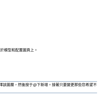
位於模型和配置圖頁上。
擇該圖層，然後按于@下
新增
。接著只要變更那些您希望不