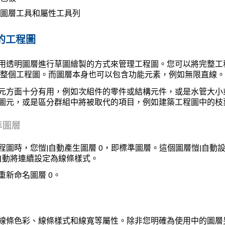
圖層工具和屬性工具列
的工程圖
用透明圖層進行草圖繪製的方式來管理工程圖。您可以將完整工
成整個工程圖。而圖層本身也可以包含功能元素，例如無限直線。
元方面十分有用，例如次組件的零件或結構元件，或是水管大小
圖元，或是區分群組中將被取代的項目，例如建築工程圖中的枝
準圖層
程圖時，您愷|自動產生圖層 0，即標準圖層。這個圖層愷|自動
自動將
連續
設定為線條樣式。
重新命名圖層 0。
線條色彩、線條樣式和線寬等屬性。除非您明確為使用中的圖層