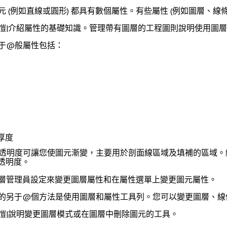
元 (例如直線或圓形) 都具有數個屬性。有些屬性 (例如圖層、
愷|介紹屬性的基礎知識。
管理帶有圖層的工程圖
則說明使用圖層
于@般屬性包括：
與厚度
元透明度可讓您使圖元漸變，主要用於剖面線區域及填補的區域。線條
的透明度。
層管理員
設定來變更圖層屬性和在
屬性選單
上變更圖元屬性。
的另于@個方法是使用圖層和屬性工具列。您可以變更圖層、線
愷|說明變更圖層模式或在圖層中刪除圖元的工具。