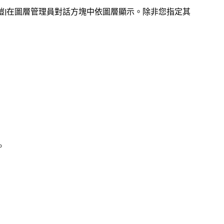
|在
圖層管理員
對話方塊中依圖層顯示。除非您指定其
。