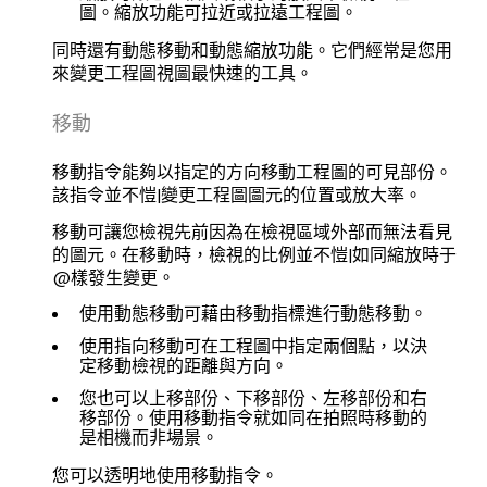
圖。縮放功能可拉近或拉遠工程圖。
同時還有
動態移動
和
動態縮放
功能。它們經常是您用
來變更工程圖視圖最快速的工具。
移動
移動指令能夠以指定的方向移動工程圖的可見部份。
該指令並不愷|變更工程圖圖元的位置或放大率。
移動可讓您檢視先前因為在檢視區域外部而無法看見
的圖元。在移動時，檢視的比例並不愷|如同縮放時于
@樣發生變更。
使用
動態移動
可藉由移動指標進行動態移動。
使用
指向移動
可在工程圖中指定兩個點，以決
定移動檢視的距離與方向。
您也可以
上移部份
、
下移部份
、
左移部份
和
右
移部份
。使用移動指令就如同在拍照時移動的
是相機而非場景。
您可以
透明地
使用移動指令。