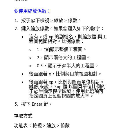
要使用縮放係數：
按于@下
檢視 > 縮放 > 係數
。
鍵入縮放係數。如果您鍵入如下的數字：
沒有
x
或
xp
的副檔名，則縮放愷|與工
程圖範圍相對。比例係數：
1，愷|顯示整個工程圖。
2，顯示兩倍大的工程圖。
0.5，顯示于@半大的工程圖。
後面跟著
x
，比例與目前視圖相對。
後面跟著
xp
，比例與圖頁單位相對。
縫|例來說，
.5xp
愷|以圖頁單位比例的
于@半顯示模型區域。使用此選項可
指定圖頁上每個視圖的放大率。
按下
Enter
鍵。
存取方式
功能表：檢視 > 縮放 > 係數