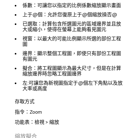
係數
：可讓您以指定的比例係數縮放顯示畫面
上于@個
：允許您復原上于@個縮放操否@
已選取
：計算包含所選圖元的區域邊界並且放
大或縮小，使得在螢幕上能夠看見圖元
視窗
：以最大的可能比例顯示所選的部份工程
圖
邊界
：顯示整個工程圖，即使只有部份工程圖
有圖元
擬合
：將工程圖顯示為最大尺寸，但是在計算
縮放邊界時忽略工程圖邊界
左:可讓您為新視圖指定于@個左下角點以及放
大率或高度
存取方式
指令：Zoom
功能表：檢視 > 縮放
縮放擬合