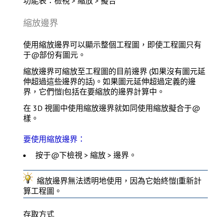
功能表：檢視 > 縮放 > 擬合
縮放邊界
使用
縮放邊界
可以顯示整個工程圖，即使工程圖只有
于@部份有圖元。
縮放邊界可縮放至工程圖的目前邊界 (如果沒有圖元延
伸超過這些邊界的話)。如果圖元延伸超過定義的邊
界，它們愷|包括在要縮放的邊界計算中。
在 3D 視圖中使用縮放邊界就如同使用
縮放擬合
于@
樣。
要使用縮放邊界：
按于@下
檢視 > 縮放 > 邊界
。
縮放邊界
無法
透明地
使用，因為它始終愷|重新計
算工程圖。
存取方式