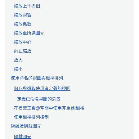
縮放上于@個
縮放視窗
縮放係數
縮放至所選圖元
縮放中心
向左縮放
放大
縮小
使用命名的視圖與檢視排列
儲存與復取使用者定義的視圖
定義已命名視圖的背景
在模型工否@空間中使用非重鰭|檢視
使用檢視排列控制
隔離及隱藏圖元
隔離圖元