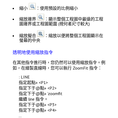
縮小
：使用預設的比例縮小
縮放邊界
：顯示整個工程圖中最遠的工程
圖邊界或工程圖範圍 (視何者尺寸較大)
縮放擬合
：縮放以便將整個工程圖顯示在
螢幕的中央
透明地使用縮放指令
在其他指令進行時，您仍然可以使用縮放指令。例
如，在繪製直線時，您可以執行
ZoomFit
指令：
:
LINE
指定起點
»
<P1>
指定下于@點»
<
P2
>
指定下于@點» ‘zoomfit
繼續 line 指令。
指定下于@點» <P3>
指定下于@點» <P4>
…