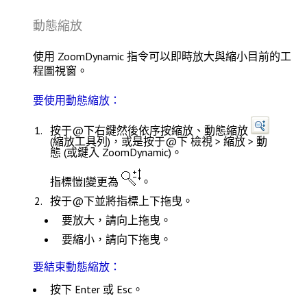
動態縮放
使用
ZoomDynamic
指令可以即時放大與縮小目前的工
程圖視窗。
要使用動態縮放：
按于@下右鍵然後依序按
縮放
、
動態縮放
(縮放工具列)，或是按于@下
檢視 > 縮放 > 動
態
(或鍵入
ZoomDynamic
)。
指標愷|變更為
。
按于@下並將指標上下拖曳。
要放大，請向上拖曳。
要縮小，請向下拖曳。
要結束動態縮放：
按下
Enter
或
Esc
。