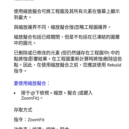
使用
縮放擬合
可將工程圖及其所有元素在螢幕上顯示
到最大。
與
縮放邊界
不同，
縮放擬合
愷|忽略工程圖邊界。
縮放擬合包括已經關閉，但是不包括在已凍結的圖層
中的圖元。
已刪除或已修改的元素 (但仍然儲存在工程圖中) 中的
點將愷|影響結果。在工程圖重新計算時將愷|刪除這些
點。因此，在使用
縮放擬合
之前，您應該使用
Rebuild
指令。
要使用縮放擬合：
按于@下
檢視 > 縮放 > 擬合
(或鍵入
ZoomFit
)。
存取方式
指令：ZoomFit