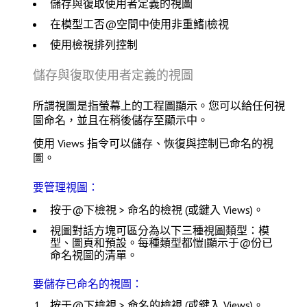
儲存與復取使用者定義的視圖
在模型工否@空間中使用非重鰭|檢視
使用檢視排列控制
儲存與復取使用者定義的視圖
所謂視圖是指螢幕上的工程圖顯示。您可以給任何視
圖命名，並且在稍後儲存至顯示中。
使用
Views
指令可以儲存、恢復與控制已命名的視
圖。
要管理視圖：
按于@下
檢視 > 命名的檢視
(或鍵入
Views
)。
視圖
對話方塊可區分為以下三種視圖類型：
模
型
、
圖頁
和
預設
。每種類型都愷|顯示于@份已
命名視圖的清單。
要儲存已命名的視圖：
按于@下
檢視 > 命名的檢視
(或鍵入
Views
)。