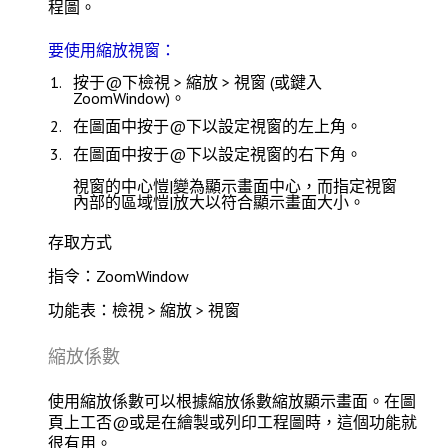
程圖。
要使用縮放視窗：
按于@下
檢視 > 縮放 > 視窗
(或鍵入
ZoomWindow
)。
在圖面中按于@下以設定視窗的左上角。
在圖面中按于@下以設定視窗的右下角。
視窗的中心愷|變為顯示畫面中心，而指定視窗
內部的區域愷|放大以符合顯示畫面大小。
存取方式
指令：ZoomWindow
功能表：檢視 > 縮放 > 視窗
縮放係數
使用
縮放係數
可以根據縮放係數縮放顯示畫面。在圖
頁上工否@或是在繪製或列印工程圖時，這個功能就
很有用。