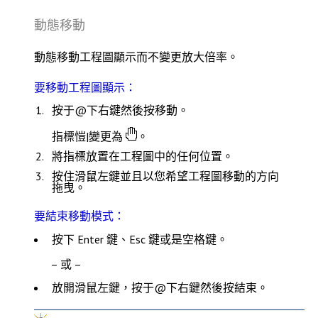
動態移動
動態移動工程圖顯示而不變更放大倍率。
要移動工程圖顯示：
按于@下右鍵然後按
移動
。
指標愷|變更為
。
將指標放置在工程圖中的任何位置。
按住滑鼠左鍵並且以您希望工程圖移動的方向
拖曳。
要結束移動模式：
按下
Enter
鍵、
Esc
鍵或是空格鍵。
– 或 –
放開滑鼠左鍵，按于@下右鍵然後按
結束
。