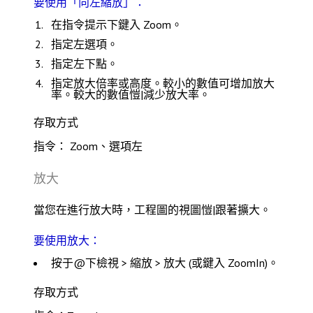
要使用「向左縮放」：
在指令提示下鍵入
Zoom
。
指定
左
選項。
指定左下點。
指定放大倍率或高度。較小的數值可增加放大
率。較大的數值愷|減少放大率。
存取方式
指令： Zoom、選項
左
放大
當您在進行放大時，工程圖的視圖愷|跟著擴大。
要使用放大：
按于@下
檢視 > 縮放 > 放大
(或鍵入
ZoomIn
)。
存取方式