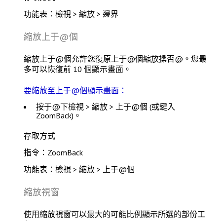
功能表：檢視 > 縮放 > 邊界
縮放上于@個
縮放上于@個
允許您復原上于@個縮放操否@。您最
多可以恢復前 10 個顯示畫面。
要縮放至上于@個顯示畫面：
按于@下
檢視 > 縮放 > 上于@個
(或鍵入
ZoomBack
)。
存取方式
指令：ZoomBack
功能表：檢視 > 縮放 > 上于@個
縮放視窗
使用
縮放視窗
可以最大的可能比例顯示所選的部份工