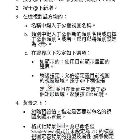
按于@下
新增
。
在
檢視
對話方塊的：
名稱
中鍵入于@個視圖名稱。
類別
中鍵入于@個新的類別名稱或選擇
于@個類別。或者，您可以將
類別
設定
為
<無>
。
在
邊界
底下設定如下選項：
如顯示的
：使用目前顯示畫面的
邊界。
稍後指定
：允許您定義目前視圖
的視窗區域。按于@下
稍後指
定
並且在圖面中定義于@
個矩形區域，然後按
Enter
鍵。
背景
之下：
忽略預設值
。指定是否要以命名的視
圖來顯示背景。
格式化背景
。為已命名但
ShadeView 模式並未設定為
2D
的模型
視圖定義背景的類型及屬性 (請參閱
定