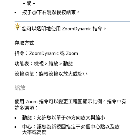
– 或 –
按于@下右鍵然後按
結束
。
您可以
透明地
使用
ZoomDynamic
指令。
存取方式
指令：ZoomDynamic 或 Zoom
功能表：檢視 > 縮放 > 動態
滾輪滑鼠：旋轉滾輪以放大或縮小
縮放
使用
Zoom
指令可以變更工程圖顯示比例。指令中有
許多選項：
動態
：允許您以單于@方向放大與縮小
中心
：讓您為新視圖指定于@個中心點以及放
大率或高度