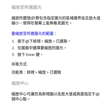
縮放至所選圖元
縮放所選
愷|計算包含指定圖元的區域邊界並且放大或
縮小，使得在螢幕上能夠看見圖元。
要縮放至所選圖元的範圍：
按于@下
檢視 > 縮放 > 已選取
。
在圖面中選擇要縮放的圖元。
按下
Enter
鍵。
存取方式
功能表：檢視 > 縮放 > 已選取
縮放中心
縮放中心
可讓您為新視圖以及放大值或高度指定于@
個中心點。