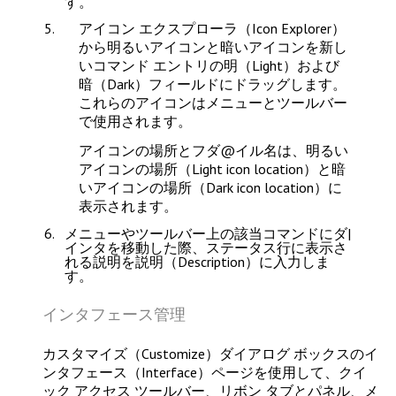
す。
アイコン エクスプローラ（Icon Explorer）
から明るいアイコンと暗いアイコンを新し
いコマンド エントリの
明（Light）
および
暗（Dark）
フィールドにドラッグします。
これらのアイコンはメニューとツールバー
で使用されます。
アイコンの場所とフダ@イル名は、
明るい
アイコンの場所（Light icon location）
と
暗
いアイコンの場所（Dark icon location）
に
表示されます。
メニューやツールバー上の該当コマンドにダ|
インタを移動した際、ステータス行に表示さ
れる説明を
説明（Description）
に入力しま
す。
インタフェース管理
カスタマイズ（Customize）
ダイアログ ボックスの
イ
ンタフェース（Interface）
ページを使用して、クイ
ック アクセス ツールバー、リボン タブとパネル、メ