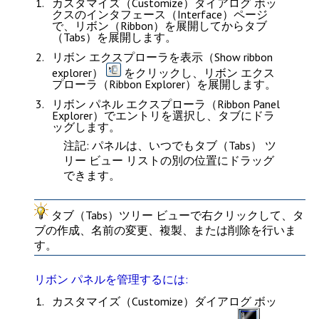
カスタマイズ（Customize）
ダイアログ ボッ
クスの
インタフェース（Interface）
ページ
で、
リボン（Ribbon）
を展開してから
タブ
（Tabs）
を展開します。
リボン エクスプローラを表示（Show ribbon
explorer）
をクリックし、
リボン エクス
プローラ（Ribbon Explorer）
を展開します。
リボン パネル エクスプローラ（Ribbon Panel
Explorer）
でエントリを選択し、タブにドラ
ッグします。
注記
: パネルは、いつでも
タブ（Tabs）
ツ
リー ビュー リストの別の位置にドラッグ
できます。
タブ（Tabs）
ツリー ビューで右クリックして、タ
ブの作成、名前の変更、複製、または削除を行いま
す。
リボン パネルを管理するには:
カスタマイズ（Customize）
ダイアログ ボッ