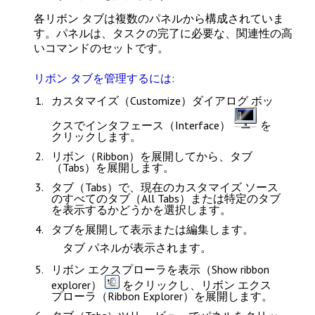
各リボン タブは複数のパネルから構成されていま
す。パネルは、タスクの完了に必要な、関連性の高
いコマンドのセットです。
リボン タブを管理するには:
カスタマイズ（Customize）
ダイアログ ボッ
クスで
インタフェース（Interface）
を
クリックします。
リボン（Ribbon）
を展開してから、
タブ
（Tabs）
を展開します。
タブ（Tabs）
で、現在のカスタマイズ ソース
の
すべてのタブ（All Tabs）
または特定のタブ
を表示するかどうかを選択します。
タブを展開して表示または編集します。
タブ パネルが表示されます。
リボン エクスプローラを表示（Show ribbon
explorer）
をクリックし、
リボン エクス
プローラ（Ribbon Explorer）
を展開します。