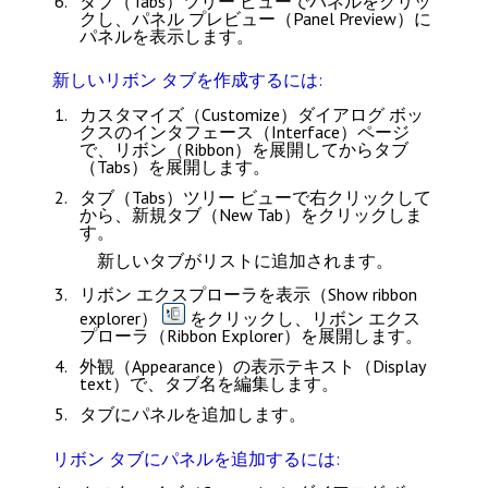
タブ（Tabs）
ツリー ビューでパネルをクリッ
クし、
パネル プレビュー（Panel Preview）
に
パネルを表示します。
新しいリボン タブを作成するには:
カスタマイズ（Customize）
ダイアログ ボッ
クスの
インタフェース（Interface）
ページ
で、
リボン（Ribbon）
を展開してから
タブ
（Tabs）
を展開します。
タブ（Tabs）
ツリー ビューで右クリックして
から、
新規タブ（New Tab）
をクリックしま
す。
新しいタブがリストに追加されます。
リボン エクスプローラを表示（Show ribbon
explorer）
をクリックし、
リボン エクス
プローラ（Ribbon Explorer）
を展開します。
外観（Appearance）
の
表示テキスト（Display
text）
で、タブ名を編集します。
タブにパネルを追加します。
リボン タブにパネルを追加するには: