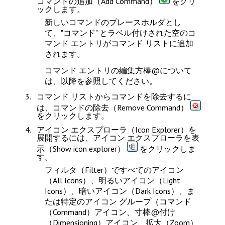
コマンドの追加（Add Command）
をクリ
ックします。
新しいコマンドのプレースホルダとし
て、"コマンド" とラベル付けされた空のコ
マンド エントリがコマンド リストに追加
されます。
コマンド エントリの編集方棒@について
は、以降を参照してください。
コマンド リストからコマンドを除去するに
は、
コマンドの除去（Remove Command）
をクリックします。
アイコン エクスプローラ（Icon Explorer）
を
展開するには、
アイコン エクスプローラを表
示（Show icon explorer）
をクリックしま
す。
フィルタ（Filter）
で
すべてのアイコン
（All Icons）
、
明るいアイコン（Light
Icons）
、
暗いアイコン（Dark Icons）
、ま
たは特定のアイコン グループ（コマンド
（Command）アイコン、寸棒@付け
（Dimensioning）アイコン、拡大（Zoom）