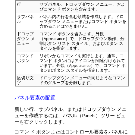
行
サブパネル、ドロップダウン メニュー、およ
びコマンド ボタンを含みます。
サブパネ
パネル内の行を含む領域を作成します。ドロ
ル
ップダウン メニューまたはコマンド ボタンを
含めることはできません。
ドロップ
コマンド ボタンを含みます。
外観
ダウン メ
（Appearance）
で、ドロップダウン動作、分
ニュー
割ボタン リスト スタイル、およびボタン ス
タイルを指定します。
コマンド
リボンからコマンドを実行します。通常、コ
ボタン:
マンド ボタンにはアイコンが関連付けられて
います。
外観（Appearance）
で、コマンド ボ
タンのボタン スタイルを指定します。
区切り文
ドロップダウン メニューの同じようなコマン
字
ドのグループを分離します。
パネル要素の配置
新しい行、サブパネル、またはドロップダウン メニ
ューを作成するには、
パネル（Panels）
ツリー ビュ
ーを右クリックします。
コマン ド ボタンまたはコントロール要素をパネルに