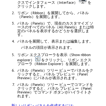
クスで
インタフェース（Interface）
を
クリックします。
リボン（Ribbon）
を展開してから、
パネル
（Panels）
を展開します。
パネル（Panels）
で、現在のカスタマイズ ソ
ースの
すべてのパネル（All Panels）
または特
定のパネルを表示するかどうかを選択しま
す。
パネルを展開して、表示または編集します。
パネルの項目が表示されます。
リボン エクスプローラを表示（Show ribbon
explorer）
をクリックし、
リボン エクス
プローラ（Ribbon Explorer）
を展開します。
パネル（Panels）
ツリー ビューでパネルをク
リックすると、
パネル プレビュー（Panel
Preview）
にパネルが表示されます。
パネル（Panels）
ツリー ビューでコマンドを
クリックすると、
パネル プレビュー（Panel
Preview）
でコマンド ボタンがハイライトさ
れます。
新しいリボン パネルを作成するには: