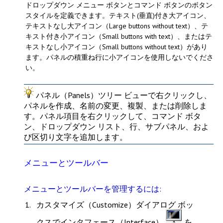
ドロップダウン メニュー ボタンとコマンド ボタンのボタン
スタイルを定義できます。
テキスト(垂直)付き大アイコン
、
テキストなし大アイコン（Large buttons without text）
、
テ
キスト付き小アイコン（Small buttons with text）
、または
テ
キストなし小アイコン（Small buttons without text）
があり
ます。パネルの積重ね行に小アイコンを使用しないでくださ
い。
パネル（Panels）
ツリー ビューで右クリックし、
パネルを作成、名前の変更、複製、または削除しま
す。パネル項目を右クリックして、コマンド ボタ
ン、ドロップダウン リスト、行、サブパネル、およ
び区切り文字を追加します。
メニューとツールバー
メニューとツールバーを管理するには:
カスタマイズ（Customize）
ダイアログ ボッ
クスで
インタフェース（Interface）
を