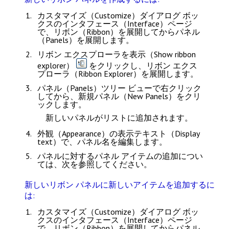
カスタマイズ（Customize）
ダイアログ ボッ
クスの
インタフェース（Interface）
ページ
で、
リボン（Ribbon）
を展開してから
パネル
（Panels）
を展開します。
リボン エクスプローラを表示（Show ribbon
explorer）
をクリックし、
リボン エクス
プローラ（Ribbon Explorer）
を展開します。
パネル（Panels）
ツリー ビューで右クリック
してから、
新規パネル（New Panels）
をクリ
ックします。
新しいパネルがリストに追加されます。
外観（Appearance）
の
表示テキスト（Display
text）
で、パネル名を編集します。
パネルに対するパネル アイテムの追加につい
ては、次を参照してください。
新しいリボン パネルに新しいアイテムを追加するに
は:
カスタマイズ（Customize）
ダイアログ ボッ
クスの
インタフェース（Interface）
ページ
で、
リボン（Ribbon）
を展開してから
パネル