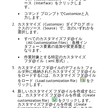
ース（Interface）
をクリックしま
す。
コマンド プロンプトで
Customize
と入
力します。
カスタマイズ（Customize）
ダイアログ ボッ
クスの
ソース（Source）
で、次のいずれかを
選択します。
すべてのカスタマイズフダ@イル
（All Customization Files）
: 各種イン
タフェース要素の追加や変更基盤と
なります。
作業対象とする特定のカスタマイズ
フダ@イル（.xml 形式）。
カスタマイズ フダ@イルのデフォルト フォ
ルダ外に格納されたカスタマイズ フダ@イル
をロードするには、
カスタマイズ フダ@イル
をロード（Load customization file）
をク
リックします。
新しいカスタマイズ フダ@イルを作成するに
は、
カスタマイズ フダ@イルを作成（Create
customization file）
をクリックします。
カスタマイズフダ@イルを作成（Create
Customization File）
ダイアログ ボックスで: